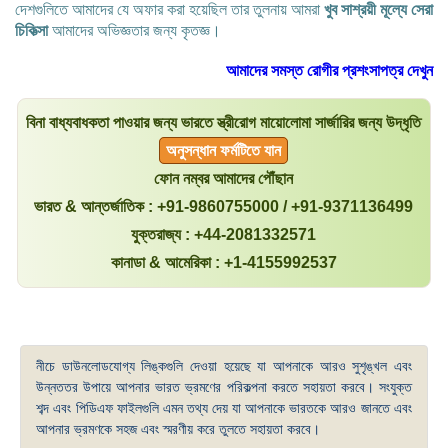
দেশগুলিতে আমাদের যে অফার করা হয়েছিল তার তুলনায় আমরা
খুব সাশ্রয়ী মূল্যে সেরা
চিকিত্সা
আমাদের অভিজ্ঞতার জন্য কৃতজ্ঞ।
আমাদের সমস্ত রোগীর প্রশংসাপত্র দেখুন
বিনা বাধ্যবাধকতা পাওয়ার জন্য ভারতে স্ত্রীরোগ মায়োলোমা সার্জারির জন্য উদ্ধৃতি
অনুসন্ধান ফর্মটিতে যান
ফোন নম্বর আমাদের পৌঁছান
ভারত & আন্তর্জাতিক : +91-9860755000 / +91-9371136499
যুক্তরাজ্য : +44-2081332571
কানাডা & আমেরিকা : +1-4155992537
নীচে ডাউনলোডযোগ্য লিঙ্কগুলি দেওয়া হয়েছে যা আপনাকে আরও সুশৃঙ্খল এবং
উন্নততর উপায়ে আপনার ভারত ভ্রমণের পরিকল্পনা করতে সহায়তা করবে। সংযুক্ত
শব্দ এবং পিডিএফ ফাইলগুলি এমন তথ্য দেয় যা আপনাকে ভারতকে আরও জানতে এবং
আপনার ভ্রমণকে সহজ এবং স্মরণীয় করে তুলতে সহায়তা করবে।