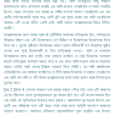
করার জন্য তাদের ভাগ্যের জন্য খরচ হয়। আমি ইংল্যান্ডের কিছু পরিচিত
হাসপাতালের সাথে যোগাযোগ করেছি এবং আমি জানতে পেরেছিলাম যে সার্জন ভারতীয়
ছিলেন, আরও তদন্তের পরে আমরা ডঃ লক্ষ্মীর সম্পর্কে জানতে পেরেছিলাম এবং তার
রোগীর পর্যালোচনাগুলি পড়ার পরে, রোগী খুশি এবং সুস্থ দেখায় এবং আমি ভেবেছিলাম
আমারও এটি দেওয়া উচিত একটি চেষ্টা. আমি ভারতে অস্ত্রোপচারের বিষয়ে নিশ্চিত
হয়েছি।
অস্ত্রোপচারের আগে আমার প্রায় 8 সেন্টিমিটার আকারের ফাইব্রয়েড ছিল, ফাইব্রয়েড
তীব্রতর হচ্ছিল এবং এটি ডিম্বাশয়কে চাপ দিচ্ছিল যা ডিম্বাশয়ের ডিম্বাশয়ের দিকে
নিয়ে যায়। সুতরাং স্ত্রীরোগ বিশেষজ্ঞের সামনে প্রথম সমীকরণটি হ'ল ডিম্বাশয় ঘুরিয়ে
দেওয়া এবং পুরো ডিম্বাশয়টি না নিয়ে ফাইব্রোমা নেওয়া। আমি যে অন্যান্য
বিশেষজ্ঞদের সাথে কথা বলেছি তারা আমাকে বলেছিল যে তারা ডিম্বাশয় অপসারণ
ছাড়াই ফাইব্রোমা অপসারণ করতে পারে না এবং কারণ আমি সন্তান ধারণের সম্ভাবনা
হারাতে চাইনি; আমি তাদের চিকিত্সা সহায়তা নিতে পারিনি। ডঃ লক্ষ্মী আত্মবিশ্বাস
দেখিয়েছিলেন এবং আমাকে বলেছিলেন যে তিনি আমার ডিম্বাশয় না হারাতে পেরেছিলেন
এবং আমি মনে করি যে এটি আমার অস্ত্রোপচারের জন্য ভারত ভ্রমণ করার সিদ্ধান্তের
চূড়ান্ত নাক।
ট্যুর 2 ইন্ডিয়া 4 হেলথের মাধ্যমে যখন আমরা ভারতে পৌঁছে যাই, তখন এটি আমাদের
দেশের পরিবেশন থেকে তুলনামূলকভাবে খুব আলাদা ছিল তবে এটি অনেক মজাদার ছিল
এবং আমি এই স্মৃতিগুলিকে চিরতরে লালন করবো। পরামর্শদাতা খুব সহায়ক ছিলেন এবং
রোগী এবং পরিবারের পক্ষে এটি আরও সহজ করার জন্য প্রতিটি পদক্ষেপে আমাদের
সহায়তা করেছেন। আমাদের বেশিরভাগ প্রয়োজনীয়তা পূরণ হয়েছিল এবং উন্নত