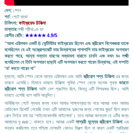
দেশ:
স্পেন
শর্ত:
পেটে ব্যথা
চিকিৎসা:
ফাইব্রয়েড চিকিত্সা
ডাক্তার:
লক্ষ্মী শ্রীখণ্ডে ডা
রোগীর রেটিং:
★★★★★
4.9/5
“আনা এরিসকন একটি 8 সেন্টিমিটার ফাইব্রয়েড ছিলেন এবং স্ত্রীরোগ বিশেষজ্ঞরা তাকে
বলেছিলেন যে এই অস্ত্রোপচারটি তার ডিম্বাশয়ের পাশাপাশি তার ফাইব্রয়েড অপসারণ
করতে পারে, আন্না সন্তান ধারণের সম্ভাবনা হারাতে চাননি এবং যখন ডঃ লক্ষ্মী
বলেছিলেন যে তিনি অপসারণ ছাড়াই এটি অপসারণ করতে পারেন ডিম্বাশয়, এই দম্পতি
'না' বলতে পারেন না”
হ্যালো, আমি স্পেন থেকে আন্না এরিসকন এবং আমি
স্ত্রীরোগ শল্য চিকিত্সা
এর জন্য
ভারতে এসেছি। হিসাবে ভারতে চিকিত্সা সুবিধা স্পেন থেকে অনেক পৃথক
ভারতে
স্ত্রীরোগ শল্য চিকিত্সা
আমি বেশ প্রচলিত ছিল, কিন্তু এটি বিস্ময়কর ছিল। আমি
ভারতে এসেছি বলে আমি আনন্দিত।
অবিচ্ছিন্ন পেটে ব্যথার জন্য যখন আমার সাক্ষ্যগ্রহণের পরে আমরা যখন আমার
মেডিকেল রিপোর্ট পেয়েছি তখন এটি আমাদের দুজনের জন্য শোকের মুহুর্ত ছিল কারণ
রোগ নির্ণয়ে বলা হয় ‘গাইনোকোলজি মাইলোমা’। তবে আমরা জানতাম যে এটির জন্য
আমাদের দৃ we় থাকতে হবে। আমরা একটি
সাশ্রয়ী মূল্যের স্ত্রীরোগ চিকিত্সা
এর
সন্ধান করছিলাম তবে পশ্চিমা দেশগুলি কোনও বিকল্প ছিল না কারণ একটি প্রক্রিয়া