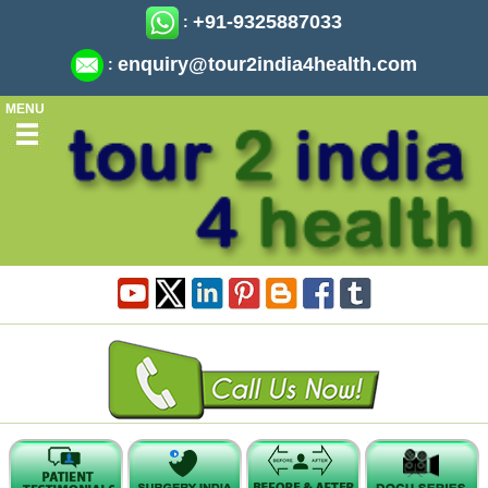
+91-9325887033
:
enquiry@tour2india4health.com
:
MENU