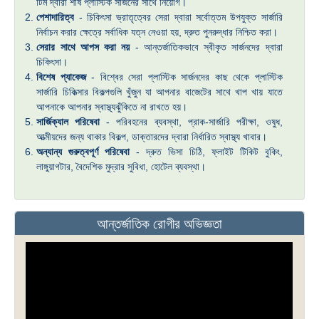
টিম দ্বারা শীর্ষ প্লাস্টিক সার্জনের সাথে নিয়োগ।
পেশাদারিত্ব
- চিকিৎসা ভ্রাতৃত্বের সেরা দ্বারা সর্বোত্তম উপযুক্ত সার্জারি
নির্বাচন করার ক্ষেত্রে সর্বাধিক যত্ন নেওয়া হয়, দ্রুত পুনরুদ্ধার নিশ্চিত করা।
সেরার সাথে আপস করা নয়
- আন্তর্জাতিকভাবে স্বীকৃত সার্জনদের দ্বারা
চিকিৎসা।
বিশেষ প্যাকেজ
- বিশ্বের সেরা প্লাস্টিক সার্জনদের কাছ থেকে প্লাস্টিক
সার্জারি চিকিত্সার বিকল্পগুলি খুঁজুন যা আপনার বাজেটের সাথে খাপ খায় যাতে
আপনাকে আপনার স্বাস্থ্যঝুঁকিতে না রাখতে হয়।
সার্জিক্যাল পরিষেবা
- পরিবহনের ব্যবস্থা, প্রাক-সার্জারি পরীক্ষা, ওষুধ,
আত্মীয়দের জন্য থাকার বিকল্প, ডাক্তারদের দ্বারা নির্ধারিত স্বাস্থ্য খাবার।
অন্যান্য গুরুত্বপূর্ণ পরিষেবা
- দ্রুত ভিসা চিঠি, ফ্লাইট টিকিট বুকিং,
লাঙ্গুয়াগটার, বৈদেশিক মুদ্রার সুবিধা, হোটেল ব্যবস্থা।
আন্তর্জাতিক রোগীর অভিজ্ঞতা