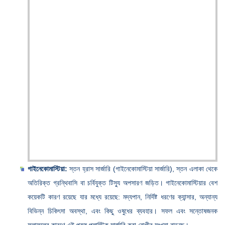
গাইনেকোমাস্টিয়া:
স্তন হ্রাস সার্জারি (গাইনেকোমাস্টিয়া সার্জারি), স্তন এলাকা থেকে
অতিরিক্ত গ্রন্থিবাসি বা চর্বিযুক্ত টিস্যু অপসারণ জড়িত। গাইনেকোমাস্টিয়ার বেশ
কয়েকটি কারণ রয়েছে যার মধ্যে রয়েছে: মদ্যপান, নির্দিষ্ট ধরণের ক্যান্সার, অন্যান্য
বিভিন্ন চিকিৎসা অবস্থা, এবং কিছু ওষুধের ব্যবহার। সফল এবং সন্তোষজনক
ফলাফলের কারণে এই পুরুষ প্লাস্টিক সার্জারি করা রোগীর সংখ্যা বাড়ছে।