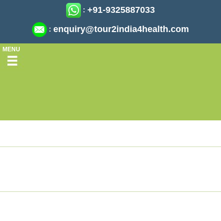
+91-9325887033
:
enquiry@tour2india4health.com
:
MENU