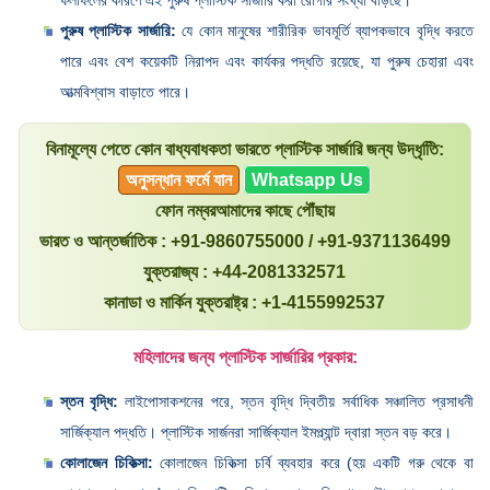
পুরুষ প্লাস্টিক সার্জারি:
যে কোন মানুষের শারীরিক ভাবমূর্তি ব্যাপকভাবে বৃদ্ধি করতে
পারে এবং বেশ কয়েকটি নিরাপদ এবং কার্যকর পদ্ধতি রয়েছে, যা পুরুষ চেহারা এবং
আত্মবিশ্বাস বাড়াতে পারে।
বিনামূল্যে পেতে কোন বাধ্যবাধকতা ভারতে প্লাস্টিক সার্জারি জন্য উদ্ধৃতিি:
অনুসন্ধান ফর্মে যান
Whatsapp Us
ফোন নম্বরআমাদের কাছে পৌঁছায়
ভারত ও আন্তর্জাতিক : +91-9860755000 / +91-9371136499
যুক্তরাজ্য : +44-2081332571
কানাডা ও মার্কিন যুক্তরাষ্ট্র : +1-4155992537
মহিলাদের জন্য প্লাস্টিক সার্জারির প্রকার:
স্তন বৃদ্ধি:
লাইপোসাকশনের পরে, স্তন বৃদ্ধি দ্বিতীয় সর্বাধিক সঞ্চালিত প্রসাধনী
সার্জিক্যাল পদ্ধতি। প্লাস্টিক সার্জনরা সার্জিক্যাল ইমপ্ল্যান্ট দ্বারা স্তন বড় করে।
কোলাজেন চিকিত্সা:
কোলাজেন চিকিত্সা চর্বি ব্যবহার করে (হয় একটি গরু থেকে বা