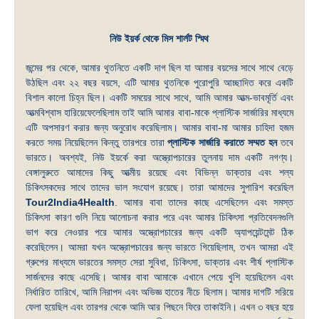
নিউ ইয়র্ক থেকে মিস শার্লট স্মিথ
জন্মের পর থেকে, আমার থুতনিতে একটি দাগ ছিল যা আমার বয়সের সাথে সাথে বেড়ে
উঠছিল এবং ২২ বছর বয়সে, এটি আমার থুতনিকে পুরোপুরি আচ্ছাদিত করে একটি
বিশাল কালো চিহ্ন ছিল। একটি সময়ের সাথে সাথে, আমি আমার আত্ম-ভাবমূর্তি এবং
আত্মবিশ্বাস হারিয়েফেলেছিলাম তাই আমি আমার বাবা-মাকে প্লাস্টিক সার্জারির মাধ্যমে
এটি অপসারণ করার জন্য অনুরোধ করেছিলাম। আমার বাবা-মা আমার চাহিদা হজম
করতে সময় নিয়েছিলেন কিন্তু তারপরে তারা
প্লাস্টিক সার্জারি করাতে সম্মত হন
তবে
ভারতে। অবশ্যই, নিউ ইয়র্কে করা অস্ত্রোপচারের তুলনায় দাম একটি নগণ্য।
বেঙ্গালুরুতে আমাদের কিছু আত্মীয় রয়েছে এবং বিভিন্ন ডাক্তার এবং শল্য
চিকিৎসকদের সাথে তাদের ভাল সংযোগ রয়েছে। তারা আমাদের সুপারিশ করেছিল
Tour2India4Health
. আমার বাবা তাদের কাছে এসেছিলেন এবং সমস্ত
চিকিৎসা কারণ গুলি নিয়ে আলোচনা করার পরে এবং আমার চিকিৎসা প্রতিবেদনগুলি
ভাগ করে নেওয়ার পরে আমার অস্ত্রোপচারের জন্য একটি অ্যাপয়েন্টমেন্ট ঠিক
করেছিলেন। আমরা যখন অস্ত্রোপচারের জন্য ভারতে গিয়েছিলাম, তখন আমরা এই
গ্রুপের মাধ্যমে ভারতের সমস্ত সেরা সুবিধা, চিকিৎসা, ডাক্তার এবং শীর্ষ প্লাস্টিক
সার্জনদের কাছে এসেছি। আমার বাবা আমাকে এখানে পেয়ে খুশি হয়েছিলেন এবং
নির্ধারিত তারিখে, আমি নিরাপদ এবং অভিজ্ঞ হাতের নীচে ছিলাম। আমার দাগটি সরিয়ে
ফেলা হয়েছিল এবং তারপর থেকে আমি আর পিছনে ফিরে তাকাইনি। এখন ৩ বছর হয়ে