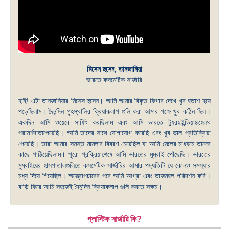
মিসেস হুসেন, তানজানিয়া
ভারতে কসমেটিক সার্জারি
হাই! এটা তানজানিয়ার মিসেস হুসেন। আমি আমার বিকৃত ফিগার দেখে খুব হতাশ হয়ে
পড়েছিলাম। দৈনন্দিন গৃহস্থালির ক্রিয়াকলাপ গুলি করা আমার পক্ষে খুব কঠিন ছিল।
একদিন আমি ওয়েবে সার্ফিং করছিলাম এবং আমি ভারতে ট্যুর২ইন্ডিয়া৪হেলথ
পরামর্শদাতাপেয়েছি। আমি তাদের সাথে যোগাযোগ করেছি এবং খুব ভাল প্রতিক্রিয়া
পেয়েছি। তারা আমার সমস্ত মামলার বিবরণ চেয়েছিল যা আমি মেলের মাধ্যমে তাদের
কাছে পাঠিয়েছিলাম। পুরো প্রক্রিয়াশেষে আমি ভারতের মুম্বাই পৌঁছেছি। ভারতের
মুম্বাইয়ের হাসপাতালগুলিতে কসমেটিক সার্জারির আমার পদ্ধতিটি যে কোনও সমস্যার
মধ্য দিয়ে গিয়েছিল। অস্ত্রোপচারের পরে আমি আগ্রা এবং তাজমহল পরিদর্শন করি।
বাড়ি ফিরে আমি সহজেই দৈনন্দিন ক্রিয়াকলাপ গুলি করতে সক্ষম।
প্লাস্টিক সার্জারি কি?