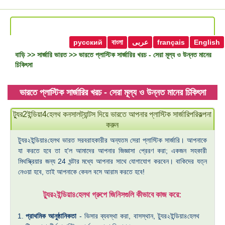
русский
বাংলা
عربى
français
English
বাড়ি
>>
সার্জারি ভারত
>> ভারতে প্লাস্টিক সার্জারির খরচ - সেরা মূল্য ও উন্নত মানের
চিকিৎসা
ভারতে প্লাস্টিক সার্জারির খরচ - সেরা মূল্য ও উন্নত মানের চিকিৎসা
ট্যুর2ইন্ডিয়া4হেলথ কনসালট্যান্টস দিয়ে ভারতে আপনার প্লাস্টিক সার্জারিপরিকল্পনা
করুন
ট্যুর২ইন্ডিয়া৪হেলথ ভারত সরবরাহকারীর অন্যতম সেরা প্লাস্টিক সার্জারি। আপনাকে
যা করতে হবে তা হ'ল আমাদের আপনার জিজ্ঞাসা প্রেরণ করা; একজন সহকারী
মিথস্ক্রিয়ার জন্য 24 ঘন্টার মধ্যে আপনার সাথে যোগাযোগ করবেন। বাকিদের যত্ন
নেওয়া হবে, তাই আপনাকে কেবল বসে আরাম করতে হবে!
ট্যুর২ইন্ডিয়া৪হেলথ গ্রুপে জিনিসগুলি কীভাবে কাজ করে:
প্রাথমিক আনুষ্ঠানিকতা
- ভিসার ব্যবস্থা করা, বাসস্থান, ট্যুর২ইন্ডিয়া৪হেলথ