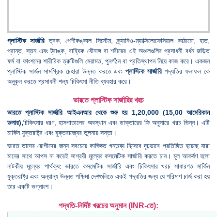
প্লাস্টিক সার্জারি
ত্বক, পেশীকঙ্কাল সিস্টেম, ক্র্যানিও-ম্যাক্সিলোফেসিয়াল কাঠামো, হাত,
প্রান্ত, স্তন এবং ট্রাঙ্ক, বাহ্যিক যৌনাঙ্গ বা শরীরের এই অঞ্চলগুলির প্রসাধনী বর্ধন জড়িত
ফর্ম বা ফাংশনের শারীরিক ত্রুটিগুলি মেরামত, পুনর্গঠন বা প্রতিস্থাপন নিয়ে কাজ করে। একজন
প্লাস্টিক সার্জন সামগ্রিক চেহারা উন্নত করতে এবং
প্লাস্টিক সার্জারি
পদ্ধতির ফলাফল কে
অনুকূল করতে প্রসাধনী শল্য চিকিৎসা নীতি ব্যবহার করে।
ভারতে প্লাস্টিক সার্জারির খরচ
ভারতে প্লাস্টিক সার্জারি আইএনআর থেকে শুরু হয় 1,20,000 (15,00 আমেরিকান
ডলার),
চিকিৎসার ধরণ, হাসপাতালের অবস্থান এবং ডাক্তারের ফি অনুসারে খরচ ভিন্ন। এটি
মার্কিন যুক্তরাষ্ট্র এবং যুক্তরাজ্যের তুলনায় সস্তা।
ভারত তাদের রোগীদের জন্য সবচেয়ে কাঙ্ক্ষিত গন্তব্য হিসেবে দৃঢ়ভাবে প্রতিষ্ঠিত হয়েছে যারা
মানের সাথে আপস না করেই সাশ্রয়ী মূল্যের কসমেটিক সার্জারি করতে চান। মূল আকর্ষণ হলো
নাটকীয় মূল্যের পার্থক্য: ভারতে কসমেটিক সার্জারি এবং চিকিৎসার খরচ সাধারণত মার্কিন
যুক্তরাষ্ট্র এবং অন্যান্য উন্নত পশ্চিমা দেশগুলিতে একই পদ্ধতির জন্য যে পরিমাণ চার্জ করা হয়
তার একটি ভগ্নাংশ।
পদ্ধতি-নির্দিষ্ট খরচের অনুমান (INR-তে):