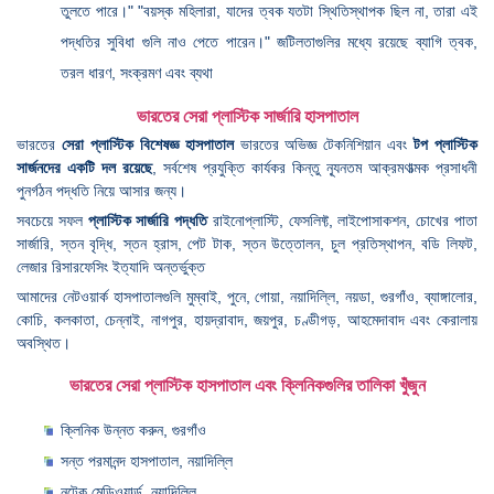
তুলতে পারে।" "বয়স্ক মহিলারা, যাদের ত্বক যতটা স্থিতিস্থাপক ছিল না, তারা এই
পদ্ধতির সুবিধা গুলি নাও পেতে পারেন।" জটিলতাগুলির মধ্যে রয়েছে ব্যাগি ত্বক,
তরল ধারণ, সংক্রমণ এবং ব্যথা
ভারতের সেরা প্লাস্টিক সার্জারি হাসপাতাল
ভারতের
সেরা প্লাস্টিক বিশেষজ্ঞ হাসপাতাল
ভারতের অভিজ্ঞ টেকনিশিয়ান এবং
টপ প্লাস্টিক
সার্জনদের একটি দল রয়েছে
, সর্বশেষ প্রযুক্তি কার্যকর কিন্তু ন্যূনতম আক্রমণাত্মক প্রসাধনী
পুনর্গঠন পদ্ধতি নিয়ে আসার জন্য।
সবচেয়ে সফল
প্লাস্টিক সার্জারি পদ্ধতি
রাইনোপ্লাস্টি, ফেসলিফ্ট, লাইপোসাকশন, চোখের পাতা
সার্জারি, স্তন বৃদ্ধি, স্তন হ্রাস, পেট টাক, স্তন উত্তোলন, চুল প্রতিস্থাপন, বডি লিফট,
লেজার রিসারফেসিং ইত্যাদি অন্তর্ভুক্ত
আমাদের নেটওয়ার্ক হাসপাতালগুলি মুম্বাই, পুনে, গোয়া, নয়াদিল্লি, নয়ডা, গুরগাঁও, ব্যাঙ্গালোর,
কোচি, কলকাতা, চেন্নাই, নাগপুর, হায়দ্রাবাদ, জয়পুর, চণ্ডীগড়, আহমেদাবাদ এবং কেরালায়
অবস্থিত।
ভারতের সেরা প্লাস্টিক হাসপাতাল এবং ক্লিনিকগুলির তালিকা খুঁজুন
ক্লিনিক উন্নত করুন, গুরগাঁও
সন্ত পরমানন্দ হাসপাতাল, নয়াদিল্লি
নুটেক মেডিওয়ার্ল্ড, নয়াদিল্লি