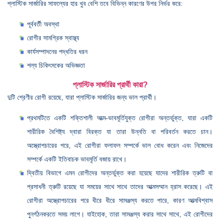
প্লাস্টিক সার্জারির সাফল্যের হার খুব বেশি তবে বিভিন্ন কারণের উপর নির্ভর করে:
পূর্ববর্তী অবস্থা
রোগীর সামগ্রিক স্বাস্থ্য
কার্যসম্পাদনের পদ্ধতির ধরন
শল্য চিকিৎসকের অভিজ্ঞতা
প্লাস্টিক সার্জারির প্রার্থী কারা?
দুটি শ্রেণীর রোগী রয়েছে, যারা প্লাস্টিক সার্জারির জন্য ভাল প্রার্থী।
প্রথমটিতে একটি শক্তিশালী আত্ম-ভাবমূর্তিযুক্ত রোগীরা অন্তর্ভুক্ত, যারা একটি
শারীরিক বৈশিষ্ট্য দ্বারা বিরক্ত যা তারা উন্নতি বা পরিবর্তন করতে চান।
অস্ত্রোপচারের পরে, এই রোগীরা ফলাফল সম্পর্কে ভাল বোধ করেন এবং নিজেদের
সম্পর্কে একটি ইতিবাচক ভাবমূর্তি বজায় রাখে।
দ্বিতীয় বিভাগে এমন রোগীদের অন্তর্ভুক্ত করা হয়েছে যাদের শারীরিক ত্রুটি বা
প্রসাধনী ত্রুটি রয়েছে যা সময়ের সাথে সাথে তাদের আত্মসম্মান হ্রাস করেছে। এই
রোগীরা অস্ত্রোপচারের পরে ধীরে ধীরে সামঞ্জস্য করতে পারে, কারণ আত্মবিশ্বাস
পুনর্গঠনকরতে সময় লাগে। যাইহোক, তারা সামঞ্জস্য করার সাথে সাথে, এই রোগীদের