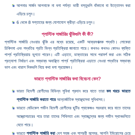
আপনার সার্জন আপনাকে না বলা পর্যন্ত ভারী বস্তুগুলি বাঁকানো বা উত্তোলন করা
এড়িয়ে চলুন।
6 থেকে 8 সপ্তাহের জন্য যোগাযোগ ক্রীড়া এড়িয়ে চলুন।
প্লাস্টিক সার্জারির ঝুঁকিগুলি কী কী?
প্লাস্টিক সার্জারি নেওয়ার ঝুঁকি এর মধ্যে রয়েছে, একটি আক্রমণাত্মক পদ্ধতি। লোকেরা
চিকিৎসা এবং পদ্ধতির প্রতি ভিন্ন প্রতিক্রিয়া জানাতে পারে। কখনও কখনও কোনও ব্যক্তি
পার্শ্ব প্রতিক্রিয়ায় ভুগতে পারেন। এটি এড়াতে, ডাক্তারের সাথে পরামর্শ করা এবং সঠিক
প্রত্যাশা নির্ধারণ এবং সম্ভাব্য অবাঞ্ছিত পার্শ্ব প্রতিক্রিয়া এড়াতে নেওয়া পদ্ধতির সম্ভাব্য
ভাল এবং খারাপ দিকগুলি নিয়ে কথা বলা প্রয়োজন।
ভারতে প্লাস্টিক সার্জারির কথা বিবেচনা কেন?
ভারত বিদেশী রোগীদের বিভিন্ন সুবিধা প্রদান করে যাতে তারা
কম খরচে ভারতে
প্লাস্টিক সার্জারি করাতে পারে
আন্তর্জাতিক স্বাস্থ্যসেবা সুবিধাসহ।
ভারতে মেডিকেল পর্যটন বিদেশী রোগীদের ছুটির প্যাকেজও সরবরাহ করে যাতে তাদের
অস্ত্রোপচারের পরে তারা তাদের শিথিলতা এবং স্বাচ্ছন্দ্যের জন্য পর্যটন স্থানগুলিতে
যেতে পারে।
ভারতে
প্লাস্টিক সার্জারি করা
বেশ সহজ এবং সাশ্রয়ী মূল্যের, আপনি ইউরোপের চেয়ে