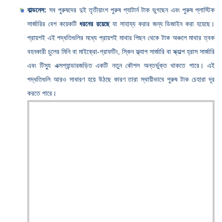
বাল্ডনেস:
সব পুরুষদের দুই তৃতীয়াংশ পুরুষ প্যাটার্ন টাক ভুগছেন এবং পুরুষ প্লাস্টিক
সার্জারির বেশ কয়েকটি
ধরনের রয়েছে
যা সাহায্য করার জন্য ডিজাইন করা হয়েছে।
প্রায়শই এই পদ্ধতিগুলির মধ্যে প্রায়শই মাথার পিছন থেকে টাক অঞ্চলে মাথার ত্বক
বহনকারী চুলের মিনি বা মাইক্রো-গ্রাফটিং, স্কিন ফ্ল্যাপ সার্জারি বা স্ক্যাল্প হ্রাস সার্জারি
এবং টিস্যু এক্সপ্যান্ডারজড়িত একটি নতুন কৌশল অন্তর্ভুক্ত থাকতে পারে। এই
পদ্ধতিগুলি আরও সাধারণ হয়ে উঠছে কারণ তারা স্থায়ীভাবে পুরুষ টাক চেহারা দূর
করতে পারে।