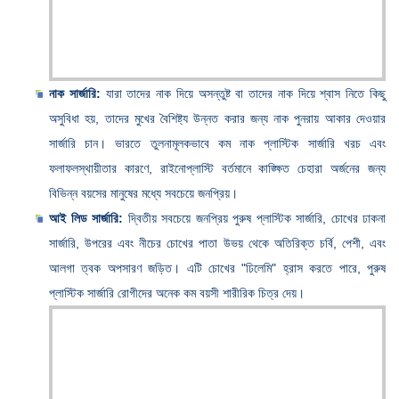
নাক সার্জারি:
যারা তাদের নাক দিয়ে অসন্তুষ্ট বা তাদের নাক দিয়ে শ্বাস নিতে কিছু
অসুবিধা হয়, তাদের মুখের বৈশিষ্ট্য উন্নত করার জন্য নাক পুনরায় আকার দেওয়ার
সার্জারি চান। ভারতে তুলনামূলকভাবে কম নাক প্লাস্টিক সার্জারি খরচ এবং
ফলাফলস্থায়ীতার কারণে, রাইনোপ্লাস্টি বর্তমানে কাঙ্ক্ষিত চেহারা অর্জনের জন্য
বিভিন্ন বয়সের মানুষের মধ্যে সবচেয়ে জনপ্রিয়।
আই লিড সার্জারি:
দ্বিতীয় সবচেয়ে জনপ্রিয় পুরুষ প্লাস্টিক সার্জারি, চোখের ঢাকনা
সার্জারি, উপরের এবং নীচের চোখের পাতা উভয় থেকে অতিরিক্ত চর্বি, পেশী, এবং
আলগা ত্বক অপসারণ জড়িত। এটি চোখের "ঢিলেমি" হ্রাস করতে পারে, পুরুষ
প্লাস্টিক সার্জারি রোগীদের অনেক কম বয়সী শারীরিক চিত্র দেয়।