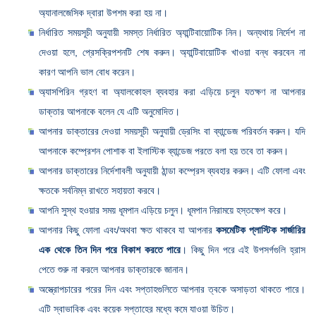
অ্যানালজেসিক দ্বারা উপশম করা হয় না।
নির্ধারিত সময়সূচী অনুযায়ী সমস্ত নির্ধারিত অ্যান্টিবায়োটিক নিন। অন্যথায় নির্দেশ না
দেওয়া হলে, প্রেসক্রিপশনটি শেষ করুন। অ্যান্টিবায়োটিক খাওয়া বন্ধ করবেন না
কারণ আপনি ভাল বোধ করেন।
অ্যাসপিরিন গ্রহণ বা অ্যালকোহল ব্যবহার করা এড়িয়ে চলুন যতক্ষণ না আপনার
ডাক্তার আপনাকে বলেন যে এটি অনুমোদিত।
আপনার ডাক্তারের দেওয়া সময়সূচী অনুযায়ী ড্রেসিং বা ব্যান্ডেজ পরিবর্তন করুন। যদি
আপনাকে কম্প্রেশন পোশাক বা ইলাস্টিক ব্যান্ডেজ পরতে বলা হয় তবে তা করুন।
আপনার ডাক্তারের নির্দেশাবলী অনুযায়ী ঠান্ডা কম্প্রেস ব্যবহার করুন। এটি ফোলা এবং
ক্ষতকে সর্বনিম্ন রাখতে সহায়তা করবে।
আপনি সুস্থ হওয়ার সময় ধূমপান এড়িয়ে চলুন। ধূমপান নিরাময়ে হস্তক্ষেপ করে।
আপনার কিছু ফোলা এবং/অথবা ক্ষত থাকবে যা আপনার
কসমেটিক প্লাস্টিক সার্জারির
এক থেকে তিন দিন পরে বিকাশ করতে পারে
। কিছু দিন পরে এই উপসর্গগুলি হ্রাস
পেতে শুরু না করলে আপনার ডাক্তারকে জানান।
অস্ত্রোপচারের পরের দিন এবং সপ্তাহগুলিতে আপনার ত্বকে অসাড়তা থাকতে পারে।
এটি স্বাভাবিক এবং কয়েক সপ্তাহের মধ্যে কমে যাওয়া উচিত।