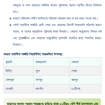
সমতুল্য বা ভাল ভারতের সর্বাধিক উন্নত সুবিধাসহ প্রথম শ্রেণীর দাঁতের চিকিৎসা
পান।
ভারতে মেডিকেল পর্যটন সর্বোত্তম পরিষেবা সরবরাহ করে যা কম খরচে পাওয়া যায়।
পোস্ট প্লাস্টিক সার্জারি রোগী গোয়া এবং কেরালার বিদেশী সৈকতগুলি পরিদর্শন করতে
পারেন, যা তাদের প্রাকৃতিক সৌন্দর্যের জন্য বিখ্যাত। কেরালা আয়ুর্বেদের বিশুদ্ধ ফর্ম
এবং পুনরুজ্জীবন এবং অন্যান্য আয়ুর্বেদিক প্রসাধনী পদ্ধতির জন্য স্পাগুলির জন্যও
বিখ্যাত।
ভারতে প্লাস্টিক সার্জারি নিম্নলিখিত শহরগুলিতে উপলব্ধ;
মুম্বাই
হায়দ্রাবাদ
কেরালা
দিল্লি
পুনে
গোয়া
বেঙ্গালুরু
নাগপুর
জয়পুর
চেন্নাই
গুড়গাঁও
চণ্ডীগড়
ভারতের সমস্ত প্রধান শহরজুড়ে ছড়িয়ে থাকা ৫০টিরও বেশি শীর্ষ হাসপাতাল এবং