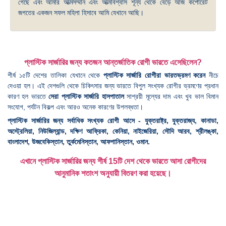
গেছে এবং আমার আত্মসম্মান এবং আত্মবিশ্বাস শূন্য থেকে বেড়ে আজ কর্পোরেট
জগতের একজন সফল মহিলা হিসাবে আমি যেখানে আছি।
প্লাস্টিক সার্জারির জন্য কতজন আন্তর্জাতিক রোগী ভারতে এসেছিলেন?
শীর্ষ ১৫টি দেশের তালিকা যেখানে থেকে
প্লাস্টিক সার্জারি রোগীরা ভারতভ্রমণ করেন
নীচে
দেওয়া হল। এই দেশগুলি থেকে চিকিৎসার জন্য ভারতে বিপুল সংখ্যক রোগীর ভ্রমণের প্রধান
কারণ হল ভারতে
সেরা প্লাস্টিক সার্জারি হাসপাতাল
সাশ্রয়ী মূল্যের দাম এবং খুব ভাল বিমান
সংযোগ, পর্যটন বিকল্প এবং আরও অনেক কারণের উপলব্ধতা।
প্লাস্টিক সার্জারির জন্য সর্বাধিক সংখ্যক রোগী আসে - যুক্তরাষ্ট্র, যুক্তরাজ্য, কানাডা,
অস্ট্রেলিয়া, নিউজিল্যান্ড, দক্ষিণ আফ্রিকা, কেনিয়া, নাইজেরিয়া, সৌদি আরব, শ্রীলঙ্কা,
বাংলাদেশ, উজবেকিস্তান, তুর্কমেনিস্তান, আফগানিস্তান, ওমান.
এখানে প্লাস্টিক সার্জারির জন্য শীর্ষ 15টি দেশ থেকে ভারতে আসা রোগীদের
আনুমানিক শতাংশ অনুযায়ী বিতরণ করা হয়েছে।