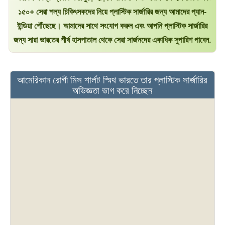
১৫০+ সেরা শল্য চিকিৎসকদের নিয়ে প্লাস্টিক সার্জারির জন্য আমাদের প্যান-
ইন্ডিয়া পৌঁছেছে। আমাদের সাথে সংযোগ করুন এবং আপনি প্লাস্টিক সার্জারির
জন্য সারা ভারতের শীর্ষ হাসপাতাল থেকে সেরা সার্জনদের একাধিক সুপারিশ পাবেন.
আমেরিকান রোগী মিস শার্লট স্মিথ ভারতে তার প্লাস্টিক সার্জারির
অভিজ্ঞতা ভাগ করে নিচ্ছেন