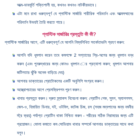
আত্ম-ভাবমূর্তি শক্তিশালী হয়, কখনও কখনও নাটকীয়ভাবে।
এটা মনে রাখা গুরুত্বপূর্ণ যে প্লাস্টিক সার্জারি শারীরিক পরিবর্তন এবং আত্মসম্মানের
পরিবর্তন উভয়ই তৈরি করতে পারে।
প্লাস্টিক সার্জারির প্রস্তুতি কী কী?
প্লাস্টিক সার্জারির আগে, এটি গুরুত্বপূর্ণ যে আপনি নিম্নলিখিত সতর্কতাগুলি গ্রহণ করুন:
আপনি যদি ধূমপান করেন তবে কমপক্ষে 2 সপ্তাহের প্রি-অপের জন্য ধূমপান বন্ধ
করুন (এবং পুনরুদ্ধারের জন্য কোনও ধূমপান ের প্রত্যাশা করুন; ধূমপান আপনার
জটিলতার ঝুঁকি অনেক বাড়িয়ে দেয়)
আপনার ডাক্তারের প্রোটোকলের একটি অনুলিপি সংগ্রহ করুন।
অস্ত্রোপচারের আগে প্রেসক্রিপশন পূরণ করুন।
খাবার প্রস্তুত করুন। দ্রুত স্ন্যাকস বিবেচনা করুন: প্রোটিন শেক, স্যুপ, অ্যাপলসস,
জেল-ও, হিমায়িত ডিনার, দই, ওটমিল, কটেজ চিজ, রস (সহজ মদ্যপানের জন্য নমনীয়
স্ট্র ক্রয়) পর্যাপ্ত প্রোটিন থাকা নিশ্চিত করুন - শরীরের সঠিক নিরাময়ের জন্য এটি
প্রয়োজন। ফোলা কমাতে কম সোডিয়াম খাবার সম্পর্কে আপনার ডাক্তারের সাথে কথা
বলুন।