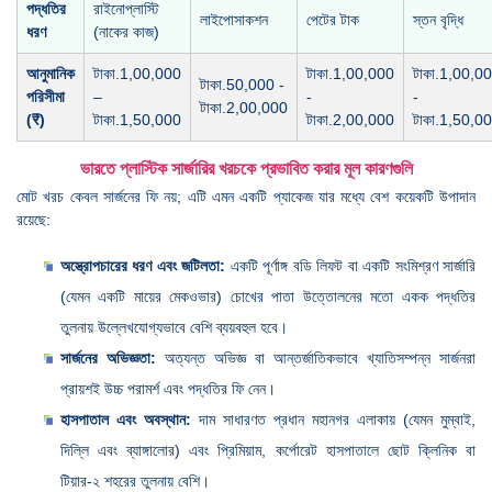
পদ্ধতির
রাইনোপ্লাস্টি
লাইপোসাকশন
পেটের টাক
স্তন বৃদ্ধি
ধরণ
(নাকের কাজ)
আনুমানিক
টাকা.1,00,000
টাকা.1,00,000
টাকা.1,00,0
টাকা.50,000 -
পরিসীমা
–
-
-
টাকা.2,00,000
(₹)
টাকা.1,50,000
টাকা.2,00,000
টাকা.1,50,0
ভারতে প্লাস্টিক সার্জারির খরচকে প্রভাবিত করার মূল কারণগুলি
মোট খরচ কেবল সার্জনের ফি নয়; এটি এমন একটি প্যাকেজ যার মধ্যে বেশ কয়েকটি উপাদান
রয়েছে:
অস্ত্রোপচারের ধরণ এবং জটিলতা:
একটি পূর্ণাঙ্গ বডি লিফট বা একটি সংমিশ্রণ সার্জারি
(যেমন একটি মায়ের মেকওভার) চোখের পাতা উত্তোলনের মতো একক পদ্ধতির
তুলনায় উল্লেখযোগ্যভাবে বেশি ব্যয়বহুল হবে।
সার্জনের অভিজ্ঞতা:
অত্যন্ত অভিজ্ঞ বা আন্তর্জাতিকভাবে খ্যাতিসম্পন্ন সার্জনরা
প্রায়শই উচ্চ পরামর্শ এবং পদ্ধতির ফি নেন।
হাসপাতাল এবং অবস্থান:
দাম সাধারণত প্রধান মহানগর এলাকায় (যেমন মুম্বাই,
দিল্লি এবং ব্যাঙ্গালোর) এবং প্রিমিয়াম, কর্পোরেট হাসপাতালে ছোট ক্লিনিক বা
টিয়ার-২ শহরের তুলনায় বেশি।