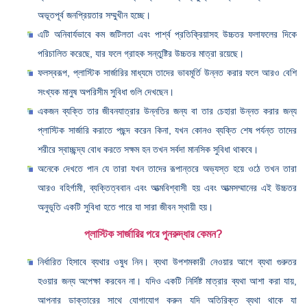
অভূতপূর্ব জনপ্রিয়তার সম্মুখীন হচ্ছে।
এটি অনিবার্যভাবে কম জটিলতা এবং পার্শ্ব প্রতিক্রিয়াসহ উচ্চতর ফলাফলের দিকে
পরিচালিত করেছে, যার ফলে গ্রাহক সন্তুষ্টির উচ্চতর মাত্রা রয়েছে।
ফলস্বরূপ, প্লাস্টিক সার্জারির মাধ্যমে তাদের ভাবমূর্তি উন্নত করার ফলে আরও বেশি
সংখ্যক মানুষ অপরিসীম সুবিধা গুলি দেখছেন।
একজন ব্যক্তি তার জীবনযাত্রার উন্নতির জন্য বা তার চেহারা উন্নত করার জন্য
প্লাস্টিক সার্জারি করাতে পছন্দ করেন কিনা, যখন কোনও ব্যক্তি শেষ পর্যন্ত তাদের
শরীরে স্বাচ্ছন্দ্য বোধ করতে সক্ষম হন তখন সর্বদা মানসিক সুবিধা থাকবে।
অনেকে দেখতে পান যে তারা যখন তাদের রূপান্তরে অভ্যস্ত হয়ে ওঠে তখন তারা
আরও বহির্গামী, ব্যক্তিত্ববান এবং আত্মবিশ্বাসী হয় এবং আত্মসম্মানের এই উচ্চতর
অনুভূতি একটি সুবিধা হতে পারে যা সারা জীবন স্থায়ী হয়।
প্লাস্টিক সার্জারির পরে পুনরুদ্ধার কেমন?
নির্ধারিত হিসাবে ব্যথার ওষুধ নিন। ব্যথা উপশমকারী নেওয়ার আগে ব্যথা গুরুতর
হওয়ার জন্য অপেক্ষা করবেন না। যদিও একটি নির্দিষ্ট মাত্রার ব্যথা আশা করা যায়,
আপনার ডাক্তারের সাথে যোগাযোগ করুন যদি অতিরিক্ত ব্যথা থাকে যা