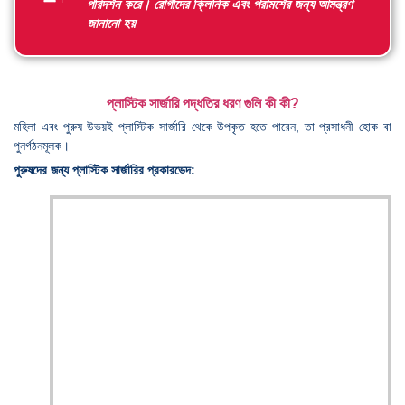
পরিদর্শন করে। রোগীদের ক্লিনিক এবং পরামর্শের জন্য আমন্ত্রণ
জানানো হয়
প্লাস্টিক সার্জারি পদ্ধতির ধরণ গুলি কী কী?
মহিলা এবং পুরুষ উভয়ই প্লাস্টিক সার্জারি থেকে উপকৃত হতে পারেন, তা প্রসাধনী হোক বা
পুনর্গঠনমূলক।
পুরুষদের জন্য প্লাস্টিক সার্জারির প্রকারভেদ: