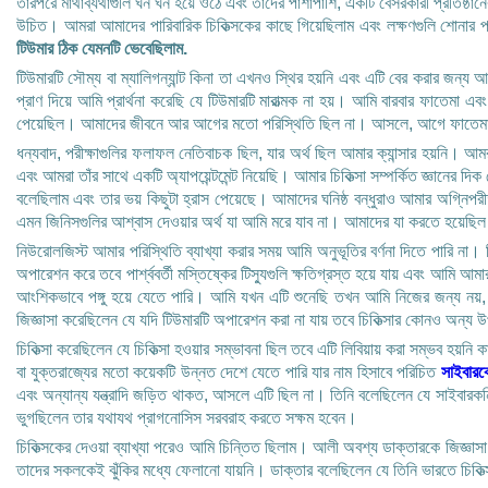
তারপরে মাথাব্যথাগুলি ঘন ঘন হয়ে ওঠে এবং তাদের পাশাপাশি, একটি বেসরকারী প্রতিষ্ঠা
উচিত। আমরা আমাদের পারিবারিক চিকিত্সকের কাছে গিয়েছিলাম এবং লক্ষণগুলি শোনার প
টিউমার ঠিক যেমনটি ভেবেছিলাম.
টিউমারটি সৌম্য বা ম্যালিগন্যান্ট কিনা তা এখনও স্থির হয়নি এবং এটি বের করার জন্
প্রাণ দিয়ে আমি প্রার্থনা করেছি যে টিউমারটি মারাত্মক না হয়। আমি বারবার ফাতেমা এ
পেয়েছিল। আমাদের জীবনে আর আগের মতো পরিস্থিতি ছিল না। আসলে, আগে ফাতেমা আমা
ধন্যবাদ, পরীক্ষাগুলির ফলাফল নেতিবাচক ছিল, যার অর্থ ছিল আমার ক্যান্সার হয়নি। আমর
এবং আমরা তাঁর সাথে একটি অ্যাপয়েন্টমেন্ট নিয়েছি। আমার চিকিত্সা সম্পর্কিত জ্ঞা
বলেছিলাম এবং তার ভয় কিছুটা হ্রাস পেয়েছে। আমাদের ঘনিষ্ঠ বন্ধুরাও আমার অগ্নিপ
এমন জিনিসগুলির আশ্বাস দেওয়ার অর্থ যা আমি মরে যাব না। আমাদের যা করতে হয়েছিল 
নিউরোলজিস্ট আমার পরিস্থিতি ব্যাখ্যা করার সময় আমি অনুভূতির বর্ণনা দিতে পারি 
অপারেশন করে তবে পার্শ্ববর্তী মস্তিষ্কের টিস্যুগুলি ক্ষতিগ্রস্ত হয়ে যায় এবং আমি আ
আংশিকভাবে পঙ্গু হয়ে যেতে পারি। আমি যখন এটি শুনেছি তখন আমি নিজের জন্য নয়, ফ
জিজ্ঞাসা করেছিলেন যে যদি টিউমারটি অপারেশন করা না যায় তবে চিকিত্সার কোনও অন্য উ
চিকিত্সা করেছিলেন যে চিকিত্সা হওয়ার সম্ভাবনা ছিল তবে এটি লিবিয়ায় করা সম্ভব হয
বা যুক্তরাজ্যের মতো কয়েকটি উন্নত দেশে যেতে পারি যার নাম হিসাবে পরিচিত
সাইবারকে
এবং অন্যান্য যন্ত্রাদি জড়িত থাকত, আসলে এটি ছিল না। তিনি বলেছিলেন যে সাইবারকনি
ভুগছিলেন তার যথাযথ প্রাগনোসিস সরবরাহ করতে সক্ষম হবেন।
চিকিত্সকের দেওয়া ব্যাখ্যা পরেও আমি চিন্তিত ছিলাম। আলী অবশ্য ডাক্তারকে জিজ্ঞাসা
তাদের সকলকেই ঝুঁকির মধ্যে ফেলানো যায়নি। ডাক্তার বলেছিলেন যে তিনি ভারতে চিকিত্