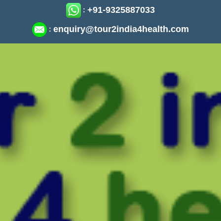
+91-9325887033
:
enquiry@tour2india4health.com
: