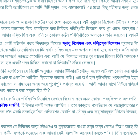
নের সিনিয়র ম্যানেজমেন্ট অফিসার হিসাবে আমার কাজটিতে মনোনিবেশ করতে আমার সমস্যা হয়
রে তিনি বলেছিলেন যে আমি সিটি স্ক্যান এবং এমআরআই এর মতো কিছু পরীক্ষার জন্য বেছে ন
য আমাকে কোনও অনকোলজিস্টের সাথে দেখা করতে হবে। এই ক্যান্সার বিশেষজ্ঞ টিউমার সম্পর
বং আমার বাচ্চাদের নিয়ে ভাবছিলাম যারা লিবিয়ার পরিস্থিতি বিবেচনা করে খুব খারাপ অবস্থ
র শক্তি ছিল এবং তিনি যে কোনও কঠিন পরিস্থিতিতে আমাকে সমর্থন করতেন। এখনই তিনি
া একটি পরিদর্শন করার সিদ্ধান্ত নিয়েছে
স্নায়ু বিশেষজ্ঞ এবং মস্তিষ্ক বিশেষজ্ঞ
ক্যান্সার ব
নের দিক থেকে আমি ভেবেছিলাম যে টিউমারটি চালিত হবে এবং অপসারণ করা হবে, এর পরে আমি আম
রীক্ষা সম্পর্কে জানতে পেরেছিল এবং আলী যে বিশেষত আমার খুব কাছের ছিলেন তিনি আমাকে
তা হ'ল একটি শল্য চিকিত্সা করানো যা টিউমারটি সরিয়ে ফেলবে।
না। তিনি বলেছিলেন যে রিপোর্ট অনুসারে, আমার টিউমারটি সৌম্য হলেও এটি অপারেশন করা য
মার এক বা একাধিক শারীরিক ক্রিয়াকে হারাতে পারি। এর অর্থ হ'ল দৃষ্টিশক্তি, শ্রবণশক্তি ই
াতেমা ও বাচ্চাদের জন্য ভয়ে পুরোপুরি পরাস্ত হয়েছি। আলী আমার সাথে নিউরোলজিস্টের
পায় প্রয়োগ করা সম্ভব ছিল কি?
়নি কারণ দেশটি যে পরিস্থিতি নিয়েছিল সেখানে বিবেচনা করে এমন কোনও প্রযুক্তিগত অগ্রগ
নিফ সার্জারি
. চিকিত্সার নামটি অশুভ লাগছিল। তবে ডাক্তার বলেছিলেন যে অস্ত্রোপচারের আ
ফ হ'ল একটি ননভাইভাসিভ রেডিয়েশন থেরাপি যা সৌম্য এবং ক্যান্সারযুক্ত টিউমার উভয়ই চ
 করলেন যে চিকিত্সার জন্য ইউএসএ বা যুক্তরাজ্যে যাওয়া ছাড়া অন্য কোনও বিকল্প আছে কি 
সা পর্যটন সম্পর্কে শুনেছেন এবং আমরা সেই বিকল্পটিও অন্বেষণ করতে পারি। তিনি বলেছিলে