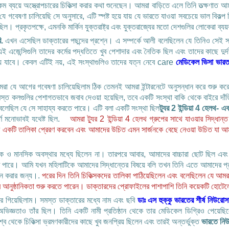
ম ব্যয়ে অস্ত্রোপচারের চিকিত্সা করার কথা শুনেছেন। আমরা বাড়িতে এলে তিনি তত্ক্ষণাত আ
ণা চালিয়েছি সে অনুসারে, এটি স্পষ্ট হয়ে যায় যে ভারতে যাওয়া সবচেয়ে ভাল বিকল্প ছিল
ল। প্রকৃতপক্ষে, এমনকি মার্কিন যুক্তরাষ্ট্র এবং যুক্তরাজ্যের মতো দেশগুলির লোকেরা ব্যয়
ি.
এখন এসেছিল ডাক্তারের পছন্দের প্রশ্নে। এ সম্পর্কে আলী বলেছিলেন যে তিনিও সেই সম
এই এজেন্সিগুলি তাদের কর্মের পদ্ধতিতে খুব পেশাদার এবং নৈতিক ছিল এবং তাদের কাছে দুর
হয়ে যাবে। কেবল এটিই নয়, এই সংস্থাগুলিও তাদের যত্ন নেবে care
মেডিকেল ভিসা ভার
রা যে আগের গবেষণা চালিয়েছিলাম ঠিক তেমনই আমরা ইন্টারনেটে অনুসন্ধান করে শুরু করে
স্ত কলগুলির পেশাগতভাবে জবাব দেওয়া হয়েছিল, তবে একটি সংস্থা বাকি থেকে বাইরে দাঁড
 বলেছিল যে সে সাহায্য করতে পারে। এটি বলা একটি সংস্থা ছিল
ট্যুর 2 ইন্ডিয়া 4 হেলথ- 
র্ণ মনোভাবই যথেষ্ট ছিল.
আমরা ট্যুর 2 ইন্ডিয়া 4 হেলথ গ্রুপের সাথে যাওয়ার সিদ্ধান
র একটি তালিকা প্রেরণ করবেন এবং আমাদের উচিত এমন সার্জনকে বেছে নেওয়া উচিত যা আম
ানসিক ও মানসিক অবস্থার মধ্যে ছিলেন না। তারপরে আবার, আমাদের বাচ্চারা ছোট ছিল 
ে পারে। আমি যখন মহিলাটিকে আমাদের সিদ্ধান্তের বিষয়ে বলি তখন তিনি এতে আমাদের প্
্থন করার জন্য।.
পরের দিন তিনি চিকিত্সকদের তালিকা পাঠিয়েছিলেন এবং বলেছিলেন যে আম
র আনুষ্ঠানিকতা শুরু করতে পারেন। ডাক্তারদের প্রোফাইলের পাশাপাশি তিনি কয়েকটি হোটে
 গিয়েছিলাম। সমস্ত ডাক্তারের মধ্যে নাম এবং ছবি
ডাঃ এস হুক্কু ভারতের শীর্ষ নিউরোসা
অভিজ্ঞতাও তাঁর ছিল। তিনি একটি নামী প্রতিষ্ঠান থেকে তার মেডিকেল ডিগ্রিও পেয়েছিল
্ব থেকে চিকিত্সা ভ্রমণকারীদের কাছে খুব জনপ্রিয় ছিলেন এবং তারই অন্তর্ভুক্ত
ভারতে নিউ