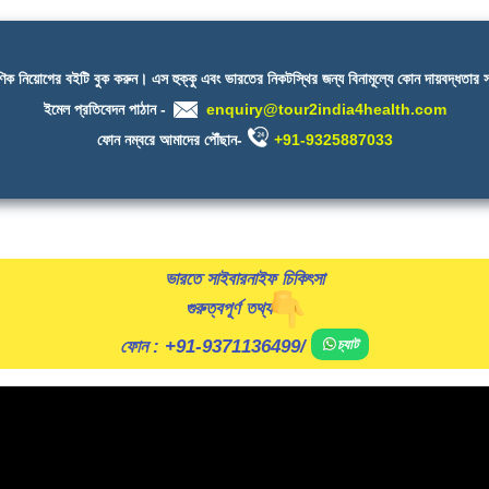
ষণিক নিয়োগের বইটি বুক করুন। এস হুক্কু এবং ভারতের নিকটস্থির জন্য বিনামূল্যে কোন দায়বদ্ধতা
ইমেল প্রতিবেদন পাঠান -
enquiry@tour2india4health.com
ফোন নম্বরে আমাদের পৌঁছান-
+91-9325887033
ভারতে সাইবারনাইফ চিকিৎসা
গুরুত্বপূর্ণ তথ্য
ফোন :
+91-9371136499
/
চ্যাট