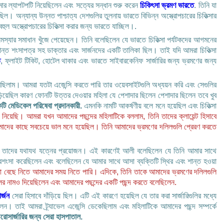
মার ল্যাপটপটি নিয়েছিলেন এবং সত্যের সন্ধান শুরু করেন
চিকিৎসা ভ্রমণ ভারতে
. তিনি যা
। অন্যান্য উন্নত পাশ্চাত্য দেশগুলির তুলনায় ভারতে বিভিন্ন অস্ত্রোপচারের চিকিত্সার
বহুল অস্ত্রোপচারের চিকিত্সা করার জন্য ভারতে যাচ্ছিল।.
স্যার সমাধান খুঁজে পেয়েছেন। তিনি বলেছিলেন যে ভারতে চিকিত্সা পর্যটকদের আগমনের
্দান্ত শংসাপত্র সহ ডাক্তার এবং সার্জনদের একটি তালিকা ছিল। তাই যদি আমরা চিকিত্সা
ত
, ফ্লাইট টিকিট, হোটেল থাকার এবং ভারতে সাইবারকেনিফ সার্জারির জন্য ভ্রমণের জন্য
ছিলাম। আমরা যতটা এজেন্সি করতে পারি তার ওয়েবসাইটগুলি অধ্যয়ন করি এবং সেগুলির
়িয়েছিল কারণ ফোনটি উত্তর দেওয়ার মহিলা যে পেশাদার ছিলেন পেশাদার ছিলেন তবে খুব
একটি মেডিকেল পরিষেবা প্রদানকারী.
এমনকি নামটি আকর্ষণীয় বলে মনে হয়েছিল এবং চিকিত্সা
্ত নিয়েছি। আমরা যখন আমাদের পছন্দের মহিলাটিকে বললাম, তিনি তাদের ক্লায়েন্ট হিসাবে
াদের কাছে সবচেয়ে ভাল মনে হয়েছিল। তিনি আমাদের ভ্রমণের দলিলগুলি প্রেরণ করতে
এবং তাদের যথাযথ যত্নের প্রয়োজন। এই কারণেই আলী বলেছিলেন যে তিনি আমার সাথে
রশংসা করেছিলেন এবং বলেছিলেন যে আমার সাথে আসা ব্যক্তিটি স্থির এবং শান্ত হওয়া
রা বেছে নিতে আমাদের সময় নিতে পারি। এদিকে, তিনি তাকে আমাদের ভ্রমণের দলিলগুলি
লের নামও দিয়েছিলেন এবং আমাদের পছন্দের একটি পছন্দ করতে বলেছিলেন.
র্জন
সেরা হিসাবে দাঁড়িয়ে ছিল। এটি এই কারণে হয়েছিল যে তার করা সার্জারিগুলির মধ্যে
েন। তাই আমরা ট্র্যাভেল এজেন্সি ডেকেছিলাম এবং মহিলাটিকে আমাদের পছন্দ সম্পর্কে
রোসার্জারির জন্য সেরা হাসপাতাল.