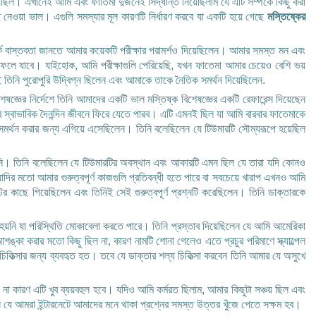
েছিল। এখানেই আমি এবং ফাতিমা দুজনেই সিদ্ধান্ত নিয়েছিলাম যে এটি সম্পর্কে কিছু করা
েওয়া ভাল। এগুলি সমস্যার মূল কারণটি নির্ধারণ করবে যা একটি হয়ে গেছে
মস্তিষ্কের
্কে বাস্তবতা জানতে আমার কয়েকটি পরীক্ষার পরামর্শও দিয়েছিলেন। আমার সমস্ত মন এবং
ায় ফেলে যাবে। যাইহোক, আমি পরীক্ষাগুলি পেরিয়েছি, যখন ফাতেমা আমার চেয়েও বেশি ভয়
 পুরোপুরি উদ্বিগ্ন ছিলেন এবং আমাকে তাকে নৈতিক সমর্থন দিয়েছিলেন.
িশেষজ্ঞের নির্দেশে তিনি আমাদের একটি ভাল মস্তিষ্ক বিশেষজ্ঞের একটি রেফারেন্স দিয়েছেন
ার স্বাভাবিক দৈনন্দিন জীবনে ফিরে যেতে পারব। এটি এমনই ছিল যা আমি বারবার ফাতেমাকে
 সমর্থন করার জন্য এগিয়ে এসেছিলেন। তিনি বলেছিলেন যে টিউমারটি সৌম্যরূপে হয়েছিল
ায়নি। তিনি বলেছিলেন যে টিউমারটির অবস্থান এবং আকারটি এমন ছিল যে তারা যদি কোনও
ত্যাদির মতো আমার গুরুত্বপূর্ণ কাজগুলি প্রতিবন্ধী হতে পারে বা সবচেয়ে খারাপ এখনও আমি
 কাছে গিয়েছিলেন এবং তিনিই সেই গুরুত্বপূর্ণ প্রশ্নটি করেছিলেন। তিনি ডাক্তারকে
তি হয়নি যা পরিস্থিতি মোকাবেলা করতে পারে। তিনি প্রস্তাব দিয়েছিলেন যে আমি আমেরিকা
শঙ্কা করার মতো কিছু ছিল না, কারণ নামটি শোনা গেলেও এতে প্রচুর পরিমাণে স্ক্যাল্পেল
িকিত্সার জন্য ব্যবহৃত হত। তবে যে ডাক্তার শল্য চিকিত্সা করবেন তিনি আমার যে অসুখে
না কারণ এটি খুব ব্যয়বহুল হবে। যদিও আমি কর্মরত ছিলাম, আমার কিছুটা সঞ্চয় ছিল এবং
ন যে আমরা ইন্টারনেটে আমাদের মনে থাকা প্রশ্নের সমস্ত উত্তর খুঁজে পেতে সক্ষম হব।