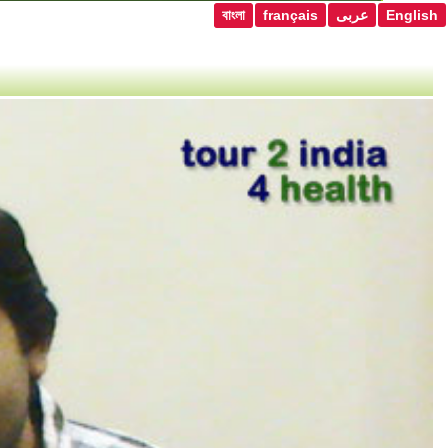
বাংলা
français
عربى
English