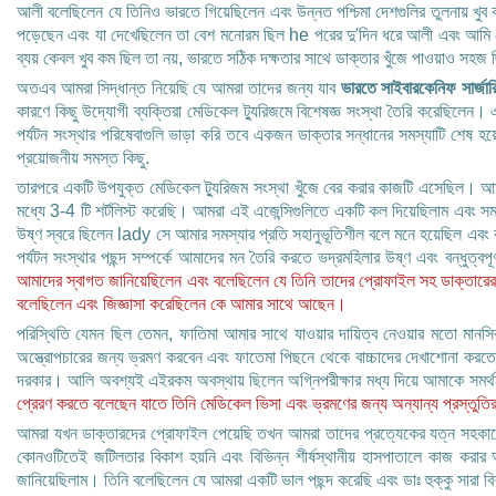
আলী বলেছিলেন যে তিনিও ভারতে গিয়েছিলেন এবং উন্নত পশ্চিমা দেশগুলির তুলনায় খুব ক
পড়েছেন এবং যা দেখেছিলেন তা বেশ মনোরম ছিল he পরের দু'দিন ধরে আলী এবং আমি যে গবেষ
ব্যয় কেবল খুব কম ছিল তা নয়, ভারতে সঠিক দক্ষতার সাথে ডাক্তার খুঁজে পাওয়াও সহজ ছি
অতএব আমরা সিদ্ধান্ত নিয়েছি যে আমরা তাদের জন্য যাব
ভারতে সাইবারকেনিফ সার্জার
কারণে কিছু উদ্যোগী ব্যক্তিরা মেডিকেল ট্যুরিজমে বিশেষজ্ঞ সংস্থা তৈরি করেছিলেন। 
পর্যটন সংস্থার পরিষেবাগুলি ভাড়া করি তবে একজন ডাক্তার সন্ধানের সমস্যাটি শেষ 
প্রয়োজনীয় সমস্ত কিছু.
তারপরে একটি উপযুক্ত মেডিকেল ট্যুরিজম সংস্থা খুঁজে বের করার কাজটি এসেছিল। আম
মধ্যে 3-4 টি শর্টলিস্ট করেছি। আমরা এই এজেন্সিগুলিতে একটি কল দিয়েছিলাম এবং সম
উষ্ণ স্বরে ছিলেন lady সে আমার সমস্যার প্রতি সহানুভূতিশীল বলে মনে হয়েছিল এবং
পর্যটন সংস্থার পছন্দ সম্পর্কে আমাদের মন তৈরি করতে ভদ্রমহিলার উষ্ণ এবং বন্ধুত্বপূ
আমাদের স্বাগত জানিয়েছিলেন এবং বলেছিলেন যে তিনি তাদের প্রোফাইল সহ ডাক্তারে
বলেছিলেন এবং জিজ্ঞাসা করেছিলেন কে আমার সাথে আছেন।
পরিস্থিতি যেমন ছিল তেমন, ফাতিমা আমার সাথে যাওয়ার দায়িত্ব নেওয়ার মতো ম
অস্ত্রোপচারের জন্য ভ্রমণ করবেন এবং ফাতেমা পিছনে থেকে বাচ্চাদের দেখাশোনা করত
দরকার। আলি অবশ্যই এইরকম অবস্থায় ছিলেন অগ্নিপরীক্ষার মধ্য দিয়ে আমাকে সমর
প্রেরণ করতে বলেছেন যাতে তিনি মেডিকেল ভিসা এবং ভ্রমণের জন্য অন্যান্য প্রস্তুতি
আমরা যখন ডাক্তারদের প্রোফাইল পেয়েছি তখন আমরা তাদের প্রত্যেকের যত্ন সহকারে
কোনওটিতেই জটিলতার বিকাশ হয়নি এবং বিভিন্ন শীর্ষস্থানীয় হাসপাতালে কাজ করার 
জানিয়েছিলাম। তিনি বলেছিলেন যে আমরা একটি ভাল পছন্দ করেছি এবং ডাঃ হুক্কু সারা বিশ