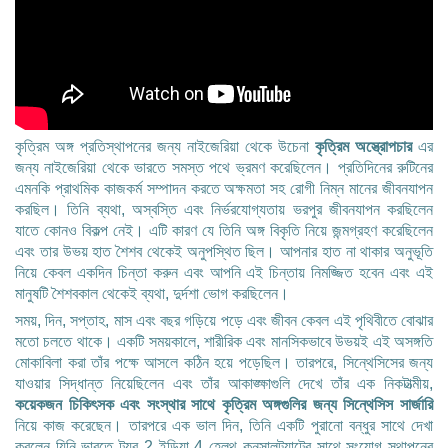
কৃত্রিম অঙ্গ প্রতিস্থাপনের জন্য নাইজেরিয়া থেকে উচেনা
কৃত্রিম অস্ত্রোপচার
এর
জন্য নাইজেরিয়া থেকে ভারতে সমস্ত পথে ভ্রমণ করেছিলেন। প্রতিদিনের রুটিনের
এমনকি প্রাথমিক কাজকর্ম সম্পাদন করতে অক্ষমতা সহ রোগী নিম্ন মানের জীবনযাপন
করছিল। তিনি ব্যথা, অস্বস্তি এবং নির্ভরযোগ্যতায় ভরপুর জীবনযাপন করছিলেন
যাতে কোনও বিকল্প নেই। এটি কারণ যে তিনি অঙ্গ বিকৃতি নিয়ে জন্মগ্রহণ করেছিলেন
এবং তার উভয় হাত শৈশব থেকেই অনুপস্থিত ছিল। আপনার হাত না থাকার অনুভূতি
নিয়ে কেবল একদিন চিন্তা করুন এবং আপনি এই চিন্তায় নিমজ্জিত হবেন এবং এই
মানুষটি শৈশবকাল থেকেই ব্যথা, দুর্দশা ভোগ করছিলেন।
সময়, দিন, সপ্তাহ, মাস এবং বছর গড়িয়ে পড়ে এবং জীবন কেবল এই পৃথিবীতে বোঝার
মতো চলতে থাকে। একটি সময়কালে, শারীরিক এবং মানসিকভাবে উভয়ই এই অসঙ্গতি
মোকাবিলা করা তাঁর পক্ষে আসলে কঠিন হয়ে পড়েছিল। তারপরে, সিন্থেসিসের জন্য
যাওয়ার সিদ্ধান্ত নিয়েছিলেন এবং তাঁর আকাঙ্ক্ষাগুলি দেখে তাঁর এক নিকটাত্মীয়,
কয়েকজন চিকিৎসক এবং সংস্থার সাথে কৃত্রিম অঙ্গগুলির জন্য সিন্থেসিস সার্জারি
নিয়ে কাজ করেছেন। তারপরে এক ভাল দিন, তিনি একটি পুরানো বন্ধুর সাথে দেখা
করলেন যিনি ভারতে ট্যুর 2 ইন্ডিয়া 4 হেলথ কনসালট্যান্টের সাথে সংযোগ স্থাপনের