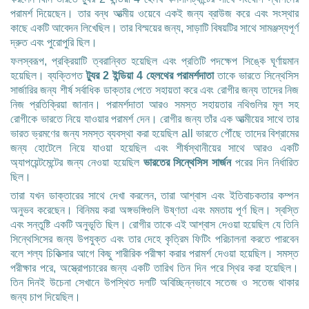
পরামর্শ দিয়েছেন। তার বন্ধ আত্মীয় ওয়েবে একই জন্য ব্রাউজ করে এবং সংস্থার
কাছে একটি আবেদন লিখেছিল। তার বিস্ময়ের জন্য, সাড়াটি বিষয়টির সাথে সামঞ্জস্যপূর্ণ
দ্রুত এবং পুরোপুরি ছিল।
ফলস্বরূপ, প্রক্রিয়াটি ত্বরান্বিত হয়েছিল এবং প্রতিটি পদক্ষেপ সিঙ্কে ঘূর্ণায়মান
হয়েছিল। ব্যক্তিগত
ট্যুর 2 ইন্ডিয়া 4 হেলথের পরামর্শদাতা
তাকে ভারতে সিন্থেসিস
সার্জারির জন্য শীর্ষ সর্বাধিক ডাক্তার পেতে সহায়তা করে এবং রোগীর জন্য তাদের নিজ
নিজ প্রতিক্রিয়া জানান। পরামর্শদাতা আরও সমস্ত সহায়তার নথিগুলির মূল সহ
রোগীকে ভারতে নিয়ে যাওয়ার পরামর্শ দেন। রোগীর জন্য তাঁর এক আত্মীয়ের সাথে তার
ভারত ভ্রমণের জন্য সমস্ত ব্যবস্থা করা হয়েছিল all ভারতে পৌঁছে তাদের বিশ্রামের
জন্য হোটেলে নিয়ে যাওয়া হয়েছিল এবং শীর্ষস্থানীয়ের সাথে আরও একটি
অ্যাপয়েন্টমেন্টের জন্য নেওয়া হয়েছিল
ভারতের সিন্থেসিস সার্জন
পরের দিন নির্ধারিত
ছিল।
তারা যখন ডাক্তারের সাথে দেখা করলেন, তারা আশ্বাস এবং ইতিবাচকতার কম্পন
অনুভব করেছেন। বিনিময় করা অঙ্গভঙ্গিগুলি উষ্ণতা এবং মমতায় পূর্ণ ছিল। স্বস্তি
এবং সন্তুষ্টি একটি অনুভূতি ছিল। রোগীর তাকে এই আশ্বাস দেওয়া হয়েছিল যে তিনি
সিন্থেসিসের জন্য উপযুক্ত এবং তার দেহে কৃত্রিম ফিটিং পরিচালনা করতে পারবেন
বলে শল্য চিকিত্সার আগে কিছু শারীরিক পরীক্ষা করার পরামর্শ দেওয়া হয়েছিল। সমস্ত
পরীক্ষার পরে, অস্ত্রোপচারের জন্য একটি তারিখ তিন দিন পরে স্থির করা হয়েছিল।
তিন দিনই উচেনা সেখানে উপস্থিত দলটি অবিচ্ছিন্নভাবে সতেজ ও সতেজ থাকার
জন্য চাপ দিয়েছিল।