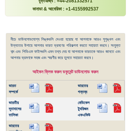
যুক্তরাজ্য : +44-2081332571
কানাডা & আমেরিকা : +1-4155992537
নীচে ডাউনলোডযোগ্য লিঙ্কগুলি দেওয়া হয়েছে যা আপনাকে আরও সুশৃঙ্খল এবং
উন্নততর উপায়ে আপনার ভারত ভ্রমণের পরিকল্পনা করতে সহায়তা করবে। সংযুক্ত
শব্দ এবং পিডিএফ ফাইলগুলি এমন তথ্য দেয় যা আপনাকে ভারতকে আরও জানতে এবং
আপনার ভ্রমণকে সহজ এবং স্মরণীয় করে তুলতে সহায়তা করবে।
আইকন ক্লিক করুন ডকুমেন্ট ডাউনলোড করুন
ভারত
ভারতের
সম্পর্কে
গন্তব্য
ভারতীয়
মেডিকেল
দূতাবাসের
ট্যুরিজম
তালিকা
এফএকিউ
ভারতের