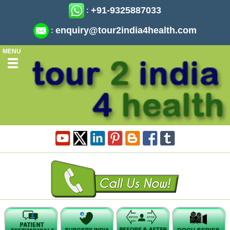
+91-9325887033
:
enquiry@tour2india4health.com
:
MENU