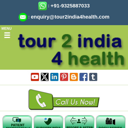
+91-9325887033
:
enquiry@tour2india4health.com
:
MENU