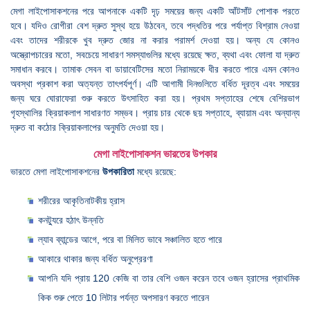
মেগা লাইপোসাকশনের পরে আপনাকে একটি দৃঢ় সময়ের জন্য একটি আঁটসাঁট পোশাক পরতে
হবে। যদিও রোগীরা বেশ দ্রুত সুস্থ হয়ে উঠবেন, তবে পদ্ধতির পরে পর্যাপ্ত বিশ্রাম নেওয়া
এবং তাদের শরীরকে খুব দ্রুত জোর না করার পরামর্শ দেওয়া হয়। অন্য যে কোনও
অস্ত্রোপচারের মতো, সবচেয়ে সাধারণ সমস্যাগুলির মধ্যে রয়েছে ক্ষত, ব্যথা এবং ফোলা যা দ্রুত
সমাধান করবে। তামাক সেবন বা ডায়াবেটিসের মতো নিরাময়কে ধীর করতে পারে এমন কোনও
অবস্থা প্রকাশ করা অত্যন্ত তাৎপর্যপূর্ণ। এটি আগামী দিনগুলিতে বর্ধিত দূরত্ব এবং সময়ের
জন্য ঘরে ঘোরাফেরা শুরু করতে উৎসাহিত করা হয়। প্রথম সপ্তাহের শেষে বেশিরভাগ
গৃহস্থালির ক্রিয়াকলাপ সাধারণত সম্ভব। প্রায় চার থেকে ছয় সপ্তাহে, ব্যায়াম এবং অন্যান্য
দ্রুত বা কঠোর ক্রিয়াকলাপের অনুমতি দেওয়া হয়।
মেগা লাইপোসাকশন ভারতের উপকার
ভারতে মেগা লাইপোসাকশনের
উপকারিতা
মধ্যে রয়েছে:
শরীরের আকৃতিনাটকীয় হ্রাস
কনট্যুরে হঠাৎ উন্নতি
ল্যাব ব্যান্ডের আগে, পরে বা মিলিত ভাবে সঞ্চালিত হতে পারে
আকারে থাকার জন্য বর্ধিত অনুপ্রেরণা
আপনি যদি প্রায় 120 কেজি বা তার বেশি ওজন করেন তবে ওজন হ্রাসের প্রাথমিক
কিক শুরু পেতে 10 লিটার পর্যন্ত অপসারণ করতে পারেন