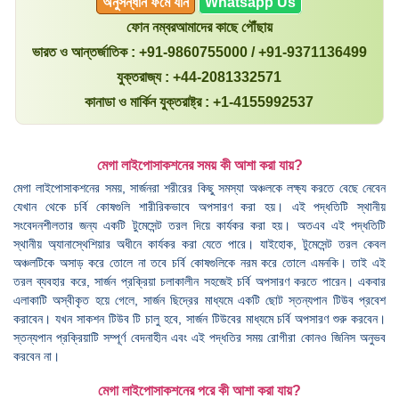
অনুসন্ধান ফর্মে যান
Whatsapp Us
ফোন নম্বরআমাদের কাছে পৌঁছায়
ভারত ও আন্তর্জাতিক : +91-9860755000 / +91-9371136499
যুক্তরাজ্য : +44-2081332571
কানাডা ও মার্কিন যুক্তরাষ্ট্র : +1-4155992537
মেগা লাইপোসাকশনের সময় কী আশা করা যায়?
মেগা লাইপোসাকশনের সময়, সার্জনরা শরীরের কিছু সমস্যা অঞ্চলকে লক্ষ্য করতে বেছে নেবেন
যেখান থেকে চর্বি কোষগুলি শারীরিকভাবে অপসারণ করা হয়। এই পদ্ধতিটি স্থানীয়
সংবেদনশীলতার জন্য একটি টুমেসেন্ট তরল দিয়ে কার্যকর করা হয়। অতএব এই পদ্ধতিটি
স্থানীয় অ্যানাস্থেশিয়ার অধীনে কার্যকর করা যেতে পারে। যাইহোক, টুমেসেন্ট তরল কেবল
অঞ্চলটিকে অসাড় করে তোলে না তবে চর্বি কোষগুলিকে নরম করে তোলে এমনকি। তাই এই
তরল ব্যবহার করে, সার্জন প্রক্রিয়া চলাকালীন সহজেই চর্বি অপসারণ করতে পারেন। একবার
এলাকাটি অস্বীকৃত হয়ে গেলে, সার্জন ছিদ্রের মাধ্যমে একটি ছোট স্তন্যপান টিউব প্রবেশ
করাবেন। যখন সাকশন টিউব টি চালু হবে, সার্জন টিউবের মাধ্যমে চর্বি অপসারণ শুরু করবেন।
স্তন্যপান প্রক্রিয়াটি সম্পূর্ণ বেদনাহীন এবং এই পদ্ধতির সময় রোগীরা কোনও জিনিস অনুভব
করবেন না।
মেগা লাইপোসাকশনের পরে কী আশা করা যায়?