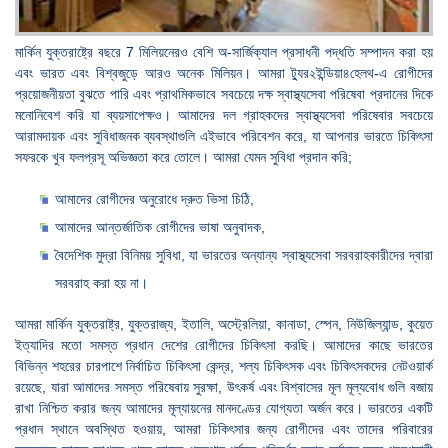
মার্কিন যুক্তরাষ্ট্রে বছরে 7 মিলিয়নেরও বেশি অ-সার্জিক্যাল প্রসাধনী পদ্ধতি সম্পাদন করা হয়
এবং ভারত এবং বিশ্বজুড়ে আরও অনেক মিলিয়ন। আমরা ট্যুর২ইন্ডিয়া৪হেলথ-এ রোগীদের
প্রয়োজনীয়তা বুঝতে পারি এবং প্রাথমিকভাবে সবচেয়ে দক্ষ স্বাস্থ্যসেবা পরিষেবা প্রদানের দিকে
মনোনিবেশ করি যা ব্যয়সাপেক্ষও। আমাদের দল গ্রাহকদের স্বাস্থ্যসেবা পরিষেবার সবচেয়ে
আরামদায়ক এবং সুবিধাজনক ব্যবস্থাগুলি এইভাবে পরিবেশন করে, যা আপনার ভারতে চিকিৎসা
সফরকে খুব ফলপ্রসূ অভিজ্ঞতা করে তোলে। আমরা যেমন সুবিধা প্রদান করি;
আমাদের রোগীদের অনুরোধে দ্রুত ভিসা চিঠি,
আমাদের আন্তর্জাতিক রোগীদের ভাষা অনুবাদক,
বৈদেশিক মুদ্রা বিনিময় সুবিধা, যা ভারতের অন্যান্য স্বাস্থ্যসেবা সরবরাহকারীদের দ্বারা
সরবরাহ করা হয় না।
আমরা মার্কিন যুক্তরাষ্ট্র, যুক্তরাজ্য, ইতালি, অস্ট্রেলিয়া, কানাডা, স্পেন, নিউজিল্যান্ড, কুয়েত
ইত্যাদির মতো সমস্ত প্রধান দেশের রোগীদের চিকিৎসা করছি। আমাদের কাছে ভারতের
বিভিন্ন শহরের চারপাশে নির্বাচিত চিকিৎসা কেন্দ্র, শল্য চিকিৎসক এবং চিকিৎসকদের নেটওয়ার্ক
রয়েছে, যারা আমাদের সমস্ত পরিষেবায় সুরক্ষা, উৎকর্ষ এবং বিশ্বাসের মূল মূল্যবোধ গুলি বজায়
রাখা নিশ্চিত করার জন্য আমাদের মূল্যায়নের মানদণ্ডের যোগ্যতা অর্জন করে। ভারতের একটি
প্রধান স্থানে অবস্থিত হওয়ায়, আমরা চিকিৎসার জন্য রোগীদের এবং তাদের পরিবারের