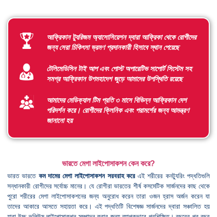
আফ্রিকান ট্যুরিজম অ্যাসোসিয়েশন দ্বারা আফ্রিকা থেকে রোগীদের
জন্য সেরা চিকিৎসা ভ্রমণ প্রদানকারী হিসাবে স্থান পেয়েছে
টেলিমেডিসিন টাই আপ এবং পোস্ট অপারেটিভ সাপোর্ট সিস্টেম সহ
সমগ্র আফ্রিকান উপমহাদেশ জুড়ে আমাদের উপস্থিতি রয়েছে
আমাদের মেডিক্যাল টিম প্রতি ৩ মাসে বিভিন্ন আফ্রিকান দেশ
পরিদর্শন করে। রোগীদের ক্লিনিক এবং পরামর্শের জন্য আমন্ত্রণ
জানানো হয়
ভারতে মেগা লাইপোসাকশন কেন করে?
ভারত ভারতে
কম দামের মেগা লাইপোসাকশন সরবরাহ করে
এই শরীরের কনট্যুরিং পদ্ধতিগুলি
সন্ধানকারী রোগীদের সর্বোচ্চ মানের। যে রোগীরা ভারতের শীর্ষ কসমেটিক সার্জনদের কাছ থেকে
পুরো শরীরের মেগা লাইপোসাকশনের জন্য অনুরোধ করেন তারা ওজন হ্রাস অর্জন করেন যা
তাদের আকারে আসতে সহায়তা করে। এই পদ্ধতিটি বিশেষজ্ঞ সার্জনদের দ্বারা সঞ্চালিত হয়
যারা উচ্চ ভলিউম লাইপোসাকশন সম্পাদন করার জন্য ব্যাপকভাবে প্রশিক্ষিত। বছরের পর বছর