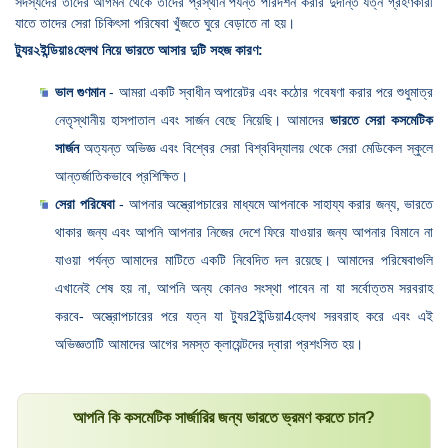
সদস্যদের তাদের আগমন থেকে তাদের প্রস্থান পর্যন্ত পরিদর্শন করার দুর্দান্ত যত্ন গ্রহণকারী
যাতে তাদের সেরা চিকিৎসা পরিষেবা খুঁজতে ঘুরে বেড়াতে না হয়।
ট্যুর২ইন্ডিয়া৪হেলথ নিয়ে ভারতে আসার দুটি সহজ কারণ:
ভাল গুণমান
- আমরা একটি স্বাধীন অপারেটর এবং কঠোর গবেষণা করার পরে শুধুমাত্র
নেতৃস্থানীয় হাসপাতাল এবং সার্জন বেছে নিয়েছি। আমাদের
ভারতে সেরা কসমেটিক
সার্জন
অত্যন্ত অভিজ্ঞ এবং বিশ্বের সেরা বিশ্ববিদ্যালয় থেকে সেরা মেডিকেল স্কুলে
আন্তর্জাতিকভাবে প্রশিক্ষিত।
সেরা পরিষেবা
- আপনার অস্ত্রোপচারের মাধ্যমে আপনাকে সাহায্য করার জন্য, ভারতে
থাকার জন্য এবং আপনি আপনার নিজের দেশে ফিরে যাওয়ার জন্য আপনার বিমানে না
যাওয়া পর্যন্ত আমাদের মাটিতে একটি নিবেদিত দল রয়েছে। আমাদের পরিষেবাগুলি
এখানেই শেষ হয় না, আপনি অন্য কোনও সংস্থা পাবেন না যা সর্বোত্তম সরবরাহ
করবে- অস্ত্রোপচারের পরে যত্ন যা ট্যুর2ইন্ডিয়া4হেলথ সরবরাহ করে এবং এই
অভিজ্ঞতাটি আমাদের আগের সমস্ত ক্লায়েন্টদের দ্বারা প্রশংসিত হয়।
আপনি কি কসমেটিক সার্জারির জন্য ভারতে ভ্রমণ করতে চান?