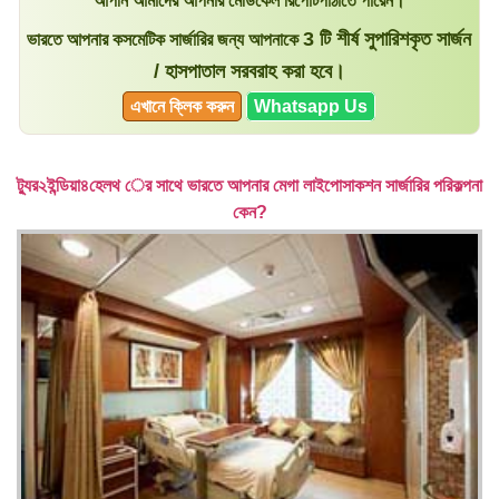
আপনি আমাদের আপনার মেডিকেল রিপোর্টপাঠাতে পারেন।
3 টি শীর্ষ সুপারিশকৃত সার্জন
ভারতে আপনার কসমেটিক সার্জারির জন্য আপনাকে
/ হাসপাতাল সরবরাহ করা হবে।
এখানে ক্লিক করুন
Whatsapp Us
ট্যুর২ইন্ডিয়া৪হেলথ ের সাথে ভারতে আপনার মেগা লাইপোসাকশন সার্জারির পরিকল্পনা
কেন?