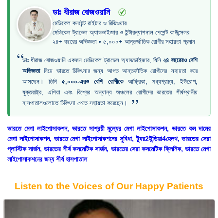
ডাঃ ধীরাজ বোজওয়ানি
মেডিকেল কনটেন্ট রাইটার ও রিভিওয়ার
মেডিকেল ট্রাভেল অ্যাডভাইজার ও ইন্টারন্যাশনাল পেশেন্ট কাউন্সেলর
২৪+ বছরের অভিজ্ঞতা • ৫,০০০+ আন্তর্জাতিক রোগীর সহায়তা প্রদান
“
ডাঃ ধীরাজ বোজওয়ানি একজন মেডিকেল ট্রাভেল অ্যাডভাইজার, যিনি
২৪ বছরেরও বেশি
অভিজ্ঞতা
নিয়ে ভারতে চিকিৎসার জন্য আগত আন্তর্জাতিক রোগীদের সহায়তা করে
আসছেন। তিনি
৫,০০০-এরও বেশি রোগীকে
আফ্রিকা, মধ্যপ্রাচ্য, ইউরোপ,
যুক্তরাষ্ট্র, এশিয়া এবং বিশ্বের অন্যান্য অঞ্চলের রোগীদের ভারতের শীর্ষস্থানীয়
”
হাসপাতালগুলোতে চিকিৎসা পেতে সহায়তা করেছেন।
ভারতে মেগা লাইপোসাকশন, ভারতে সাশ্রয়ী মূল্যের মেগা লাইপোসাকশন, ভারতে কম দামের
মেগা লাইপোসাকশন, ভারতে মেগা লাইপোসাকশনের সুবিধা, ট্যুর2ইন্ডিয়া4হেলথ, ভারতের সেরা
প্লাস্টিক সার্জন, ভারতের শীর্ষ কসমেটিক সার্জন, ভারতের সেরা কসমেটিক ক্লিনিক, ভারতে মেগা
লাইপোসাকশনের জন্য শীর্ষ হাসপাতাল
Listen to the Voices of Our Happy Patients