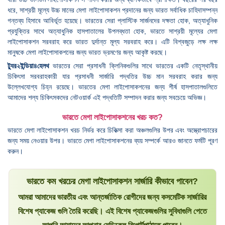
ধরে, সাশ্রয়ী মূল্যে উচ্চ মানের মেগা লাইপোসাকশন প্রদানের জন্য ভারত সর্বাধিক চাহিদাসম্পন্ন
গন্তব্য হিসাবে আবির্ভূত হয়েছে। ভারতের সেরা প্লাস্টিক সার্জনদের দক্ষতা হোক, অত্যাধুনিক
প্রযুক্তির সাথে অত্যাধুনিক হাসপাতালের উপলব্ধতা হোক, ভারতে সাশ্রয়ী মূল্যের মেগা
লাইপোসাকশন সরবরাহ করে ভারত দুর্দান্ত মূল্য সরবরাহ করে। এটি বিশ্বজুড়ে লক্ষ লক্ষ
মানুষকে মেগা লাইপোসাকশনের জন্য ভারত ভ্রমণের জন্য আকৃষ্ট করছে।
ট্যুর২ইন্ডিয়া৪হেলথ
ভারতের সেরা প্রসাধনী ক্লিনিকগুলির সাথে ভারতের একটি নেতৃস্থানীয়
চিকিৎসা সরবরাহকারী যার প্রসাধনী সার্জারি পদ্ধতির উচ্চ মান সরবরাহ করার জন্য
উল্লেখযোগ্য চিহ্ন রয়েছে। ভারতের মেগা লাইপোসাকশনের জন্য শীর্ষ হাসপাতালগুলিতে
আমাদের শল্য চিকিৎসকদের নেটওয়ার্ক এই পদ্ধতিটি সম্পাদন করার জন্য সবচেয়ে অভিজ্ঞ।
ভারতে মেগা লাইপোসাকশনের খরচ কত?
ভারতে মেগা লাইপোসাকশন খরচ নির্ভর করে চিকিত্সা করা অঞ্চলগুলির উপর এবং অস্ত্রোপচারের
জন্য সময় নেওয়ার উপর। ভারতে মেগা লাইপোসাকশনের ব্যয় সম্পর্কে আরও জানতে ফর্মটি পূরণ
করুন।
ভারতে কম খরচের মেগা লাইপোসাকশন সার্জারি কীভাবে পাবেন?
আমরা আমাদের ভারতীয় এবং আন্তর্জাতিক রোগীদের জন্য কসমেটিক সার্জারির
বিশেষ প্যাকেজ গুলি তৈরি করেছি। এই বিশেষ প্যাকেজগুলির সুবিধাগুলি পেতে