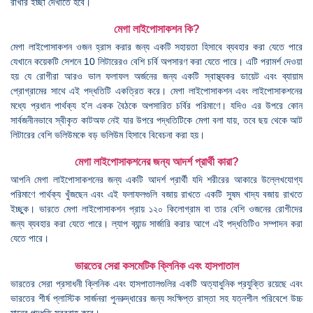
রাখার ইচ্ছা দেখাতে হবে।
মেগা লাইপোসাকশন কি?
মেগা লাইপোসাকশন ওজন হ্রাস করার জন্য একটি সহায়তা হিসাবে ব্যবহার করা যেতে পারে
যেখানে কয়েকটি সেশনে 10 লিটারেরও বেশি চর্বি অপসারণ করা যেতে পারে। এটি পরামর্শ দেওয়া
হয় যে রোগীরা আরও ভাল ফলাফল অর্জনের জন্য একটি স্বাস্থ্যকর ডায়েট এবং ব্যায়াম
প্রোগ্রামের সাথে এই পদ্ধতিটি একত্রিত করে। মেগা লাইপোসাকশন এবং লাইপোসাকশনের
মধ্যে প্রধান পার্থক্য হ'ল একক বৈঠকে অপসারিত চর্বির পরিমাণে। যদিও এর উপরে কোন
সার্বজনীনভাবে স্বীকৃত কাটঅফ নেই যার উপরে পদ্ধতিটিকে মেগা বলা যায়, তবে ছয় থেকে আট
লিটারের বেশি ভলিউমকে বড় ভলিউম হিসাবে বিবেচনা করা হয়।
মেগা লাইপোসাকশনের জন্য আদর্শ প্রার্থী কারা?
আপনি মেগা লাইপোসাকশনের জন্য একটি আদর্শ প্রার্থী যদি শরীরের আকারে উল্লেখযোগ্য
পরিমাণে পার্থক্য খুঁজছেন এবং এই ফলাফলগুলি বজায় রাখতে একটি সুষম খাদ্য বজায় রাখতে
ইচ্ছুক। ভারতে মেগা লাইপোসাকশন প্রায় ১২০ কিলোগ্রাম বা তার বেশি ওজনের রোগীদের
জন্য ব্যবহার করা যেতে পারে। ল্যাপ ব্যান্ড সার্জারি করার আগে এই পদ্ধতিটিও সম্পাদন করা
যেতে পারে।
ভারতের সেরা কসমেটিক ক্লিনিক এবং হাসপাতাল
ভারতের সেরা প্রসাধনী ক্লিনিক এবং হাসপাতালগুলির একটি অত্যাধুনিক প্রযুক্তি রয়েছে এবং
ভারতের শীর্ষ প্লাস্টিক সার্জনরা পুনরুদ্ধারের জন্য সংক্ষিপ্ত রাস্তা সহ যত্নশীল পরিবেশে উচ্চ
মানের পদ্ধতি সরবরাহ করে।