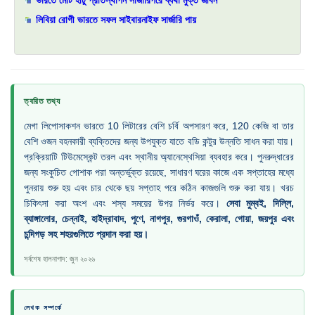
ভারতে মোট হাঁটু প্রতিস্থাপন সার্জারিপরে ব্যথা মুক্ত জীবন
লিবিয়া রোগী ভারতে সফল সাইবারনাইফ সার্জারি পায়
ত্বরিত তথ্য
মেগা লিপোসাকশন ভারতে 10 লিটারের বেশি চর্বি অপসারণ করে, 120 কেজি বা তার
বেশি ওজন বহনকারী ব্যক্তিদের জন্য উপযুক্ত যাতে বডি কন্টুর উন্নতি সাধন করা যায়।
প্রক্রিয়াটি টিউমেস্কেন্ট তরল এবং স্থানীয় অ্যানেস্থেসিয়া ব্যবহার করে। পুনরুদ্ধারের
জন্য সংকুচিত পোশাক পরা অন্তর্ভুক্ত রয়েছে, সাধারণ ঘরের কাজে এক সপ্তাহের মধ্যে
পুনরায় শুরু হয় এবং চার থেকে ছয় সপ্তাহ পরে কঠিন কাজগুলি শুরু করা যায়। খরচ
চিকিৎসা করা অংশ এবং শস্য সময়ের উপর নির্ভর করে।
সেবা মুম্বই, দিল্লি,
ব্যাঙ্গালোর, চেন্নাই, হাইদ্রাবাদ, পুণে, নাগপুর, গুরগাওঁ, কেরালা, গোয়া, জয়পুর এবং
চন্দিগড় সহ শহরগুলিতে প্রদান করা হয়।
সর্বশেষ হালনাগাদ: জুন ২০২৬
লেখক সম্পর্কে