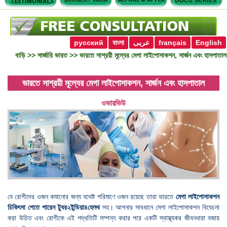
русский
বাংলা
عربى
français
English
বাড়ি
>>
সার্জারি ভারত
>> ভারতে সাশ্রয়ী মূল্যের মেগা লাইপোসাকশন, সার্জন এবং হাসপাতাল
ভারতে সাশ্রয়ী মূল্যের মেগা লাইপোসাকশন, সার্জন এবং হাসপাতাল
ওভারভিউ
যে রোগীদের ওজন কমানোর জন্য যথেষ্ট পরিমাণে ওজন রয়েছে তারা ভারতে
মেগা লাইপোসাকশন
চিকিৎসা পেতে পারেন
ট্যুর২ইন্ডিয়া৪হেলথ
সহ। আপনার সাবধানে মেগা লাইপোসাকশন বিবেচনা
করা উচিত এবং রোগীকে এই পদ্ধতিটি সম্পন্ন করার পরে একটি স্বাস্থ্যকর জীবনধারা বজায়