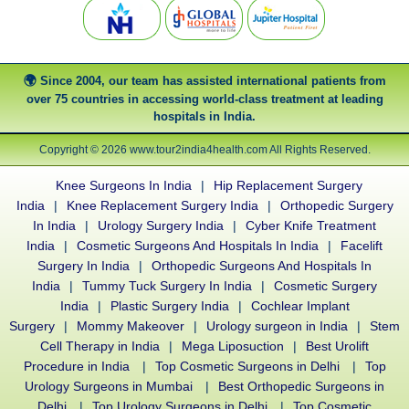
Since 2004, our team has assisted international patients from
over 75 countries in accessing world-class treatment at leading
hospitals in India.
Copyright © 2026 www.tour2india4health.com All Rights Reserved.
Knee Surgeons In India
|
Hip Replacement Surgery
India
|
Knee Replacement Surgery India
|
Orthopedic Surgery
In India
|
Urology Surgery India
|
Cyber Knife Treatment
India
|
Cosmetic Surgeons And Hospitals In India
|
Facelift
Surgery In India
|
Orthopedic Surgeons And Hospitals In
India
|
Tummy Tuck Surgery In India
|
Cosmetic Surgery
India
|
Plastic Surgery India
|
Cochlear Implant
Surgery
|
Mommy Makeover
|
Urology surgeon in India
|
Stem
Cell Therapy in India
|
Mega Liposuction
|
Best Urolift
Procedure in India
|
Top Cosmetic Surgeons in Delhi
|
Top
Urology Surgeons in Mumbai
|
Best Orthopedic Surgeons in
Delhi
|
Top Urology Surgeons in Delhi
|
Top Cosmetic