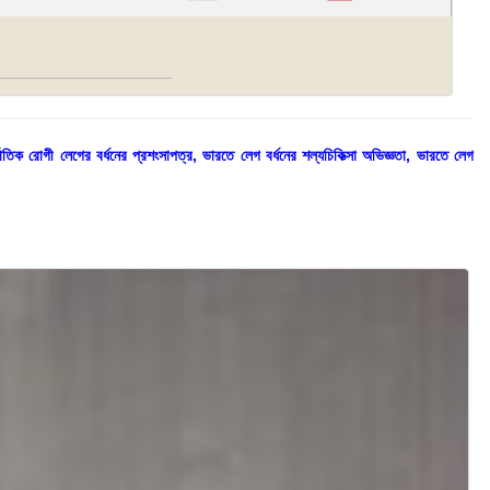
াতিক রোগী লেগের বর্ধনের প্রশংসাপত্র, ভারতে লেগ বর্ধনের শল্যচিকিত্সা অভিজ্ঞতা, ভারতে লেগ