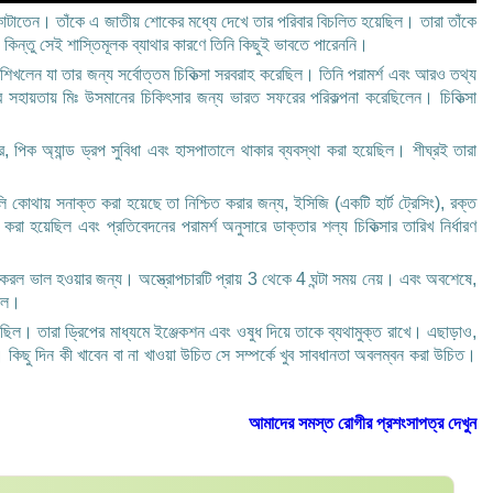
াত কাটাতেন। তাঁকে এ জাতীয় শোকের মধ্যে দেখে তার পরিবার বিচলিত হয়েছিল। তারা তাঁকে
 কিন্তু সেই শাস্তিমূলক ব্যাথার কারণে তিনি কিছুই ভাবতে পারেননি।
ে শিখলেন যা তার জন্য সর্বোত্তম চিকিত্সা সরবরাহ করেছিল। তিনি পরামর্শ এবং আরও তথ্য
র সহায়তায় মিঃ উসমানের চিকিৎসার জন্য ভারত সফরের পরিকল্পনা করেছিলেন। চিকিত্সা
পিক অ্যান্ড ড্রপ সুবিধা এবং হাসপাতালে থাকার ব্যবস্থা করা হয়েছিল। শীঘ্রই তারা
লি কোথায় সনাক্ত করা হয়েছে তা নিশ্চিত করার জন্য, ইসিজি (একটি হার্ট ট্রেসিং), রক্ত
হয়েছিল এবং প্রতিবেদনের পরামর্শ অনুসারে ডাক্তার শল্য চিকিত্সার তারিখ নির্ধারণ
রু করল ভাল হওয়ার জন্য। অস্ত্রোপচারটি প্রায় 3 থেকে 4 ঘন্টা সময় নেয়। এবং অবশেষে,
ছিল।
ছিল। তারা ড্রিপের মাধ্যমে ইঞ্জেকশন এবং ওষুধ দিয়ে তাকে ব্যথামুক্ত রাখে। এছাড়াও,
 কিছু দিন কী খাবেন বা না খাওয়া উচিত সে সম্পর্কে খুব সাবধানতা অবলম্বন করা উচিত।
আমাদের সমস্ত রোগীর প্রশংসাপত্র দেখুন