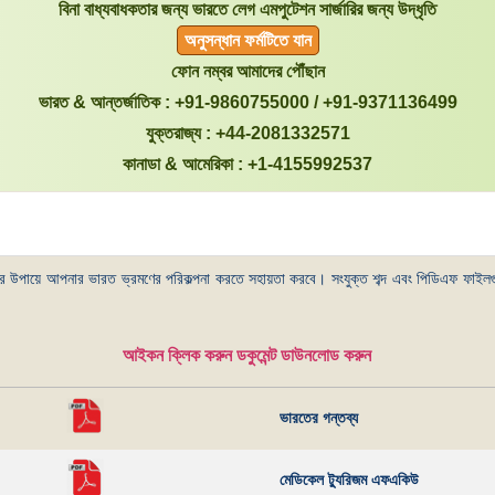
বিনা বাধ্যবাধকতার জন্য ভারতে লেগ এমপুটেশন সার্জারির জন্য উদ্ধৃতি
অনুসন্ধান ফর্মটিতে যান
ফোন নম্বর আমাদের পৌঁছান
ভারত & আন্তর্জাতিক : +91-9860755000 / +91-9371136499
যুক্তরাজ্য : +44-2081332571
কানাডা & আমেরিকা : +1-4155992537
ততর উপায়ে আপনার ভারত ভ্রমণের পরিকল্পনা করতে সহায়তা করবে। সংযুক্ত শব্দ এবং পিডিএফ ফ
আইকন ক্লিক করুন ডকুমেন্ট ডাউনলোড করুন
ভারতের গন্তব্য
মেডিকেল ট্যুরিজম এফএকিউ