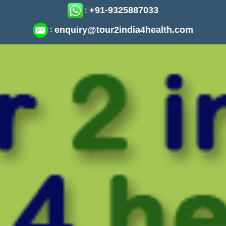
+91-9325887033
:
enquiry@tour2india4health.com
: