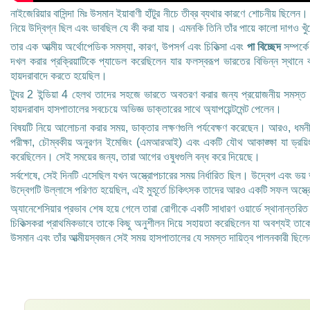
নাইজেরিয়ার বাসিন্দা মিঃ উসমান ইয়াবাণী হাঁটুর নীচে তীব্র ব্যথার কারণে শোচনীয় ছ
নিয়ে উদ্বিগ্ন ছিল এবং ভাবছিল যে কী করা যায়। এমনকি তিনি তাঁর পায়ে কালো দাগও খ
তার এক আত্মীয় অর্থোপেডিক সমস্যা, কারণ, উপসর্গ এবং চিকিত্সা এবং
পা বিচ্ছেদ
সম্পর্
দখল করার প্রক্রিয়াটিকে প্যাডেল করেছিলেন যার ফলস্বরূপ ভারতের বিভিন্ন স্থানে 
হায়দরাবাদে করতে হয়েছিল।
ট্যুর 2 ইন্ডিয়া 4 হেলথ তাদের সহজে ভারতে অবতরণ করার জন্য প্রয়োজনীয় সমস্ত প
হায়দরাবাদ হাসপাতালের সবচেয়ে অভিজ্ঞ ডাক্তারের সাথে অ্যাপয়েন্টমেন্ট পেলেন।
বিষয়টি নিয়ে আলোচনা করার সময়, ডাক্তার লক্ষণগুলি পর্যবেক্ষণ করেছেন। আরও, ধমনীগুল
পরীক্ষা, চৌম্বকীয় অনুরণন ইমেজিং (এমআরআই) এবং একটি যৌথ আকাঙ্ক্ষা যা ড্রয়িং 
করেছিলেন। সেই সময়ের জন্য, তারা আগের ওষুধগুলি বন্ধ করে দিয়েছে।
সর্বশেষে, সেই দিনটি এসেছিল যখন অস্ত্রোপচারের সময় নির্ধারিত ছিল। উদ্বেগ এবং ভয় ভ
উদ্বেগটি উল্লাসে পরিণত হয়েছিল, এই মুহূর্তে চিকিৎসক তাদের আরও একটি সফল অস্ত্রো
অ্যানেশেসিয়ার প্রভাব শেষ হয়ে গেলে তারা রোগীকে একটি সাধারণ ওয়ার্ডে স্থানান্তর
চিকিত্সকরা প্রাথমিকভাবে তাকে কিছু অনুশীলন দিয়ে সহায়তা করেছিলেন যা অবশ্যই তাক
উসমান এবং তাঁর আত্মীয়স্বজন সেই সময় হাসপাতালের যে সমস্ত দায়িত্ব পালনকারী ছিলে