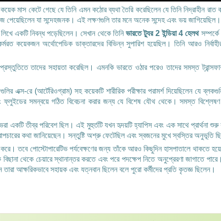
িলেন। কয়েক মাস কেটে গেছে যে তিনি এমন কঠোর ব্যথা তৈরি করেছিলেন যে তিনি নিদ্রাহীন র
ুঁজে পেয়েছিলেন যা সন্দেহজনক। এই লক্ষণগুলি তার মনে অনেক সন্দেহ এবং ভয় জাগিয়েছিল।
কে লিখে একটি নিবন্ধ পড়েছিলেন। সেখান থেকে তিনি
ভারতে ট্যুর 2 ইন্ডিয়া 4 হেলথ
সম্পর্ক
কর্মরত কয়েকজন অর্থোপেডিক ডাক্তারদের বিভিন্ন সুপারিশ হয়েছিল। তিনি আরও নির্বাহী
্রস্তুতিতে তাদের সহায়তা করেছিল। এমনকি ভারতে ওঠার পরেও তাদের সমস্ত ট্রান্সফার, 
ির এক্স-রে (আর্টেরিওগ্রাম) সহ কয়েকটি শারীরিক পরীক্ষার পরামর্শ দিয়েছিলেন যে ব্লকগু
ফ্লুইডের সমন্বয়ে গঠিত বিবেচনা করার জন্য যে বিশেষ যৌথ থেকে। সমস্ত বিশ্লেষণ করা 
রা একটি তীব্র পরিবেশ ছিল। এই মুহুর্তটি যখন হৃদয়টি হ্যাপিস এবং এক সাথে প্রার্থনা শু
পচারের কথা জানিয়েছেন। সন্তুষ্টি অশ্রু ফেটেছিল এবং স্বজনের মুখে স্বস্তির অনুভূতি 
িত করে। তবে পোস্টোপারেটিভ পর্যবেক্ষণের জন্য তাঁকে আরও কিছুদিন হাসপাতালে থাকতে হয়ে
ে বিছানা থেকে চেয়ারে স্থানান্তর করতে এবং পরে পদক্ষেপ নিতে অনুপ্রেরণা জাগাতে পারে।
ন তারা আক্ষরিকভাবে সহায়ক এবং যত্নবান ছিলেন বলে পুরো কর্মীদের প্রতি কৃতজ্ঞ ছিলেন।