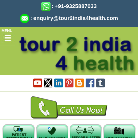
+91-9325887033
:
enquiry@tour2india4health.com
:
MENU