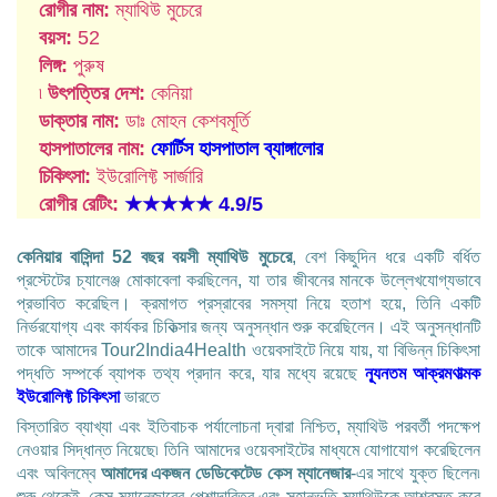
রোগীর নাম:
ম্যাথিউ মুচেরে
বয়স:
52
লিঙ্গ:
পুরুষ
৷
উৎপত্তির দেশ:
কেনিয়া
ডাক্তার নাম:
ডাঃ মোহন কেশবমূর্তি
হাসপাতালের নাম:
ফোর্টিস হাসপাতাল ব্যাঙ্গালোর
চিকিৎসা:
ইউরোলিফ্ট সার্জারি
রোগীর রেটিং:
★★★★★
4.9/5
কেনিয়ার বাসিন্দা 52 বছর বয়সী ম্যাথিউ মুচেরে
, বেশ কিছুদিন ধরে একটি বর্ধিত
প্রস্টেটের চ্যালেঞ্জ মোকাবেলা করছিলেন, যা তার জীবনের মানকে উল্লেখযোগ্যভাবে
প্রভাবিত করেছিল। ক্রমাগত প্রস্রাবের সমস্যা নিয়ে হতাশ হয়ে, তিনি একটি
নির্ভরযোগ্য এবং কার্যকর চিকিত্সার জন্য অনুসন্ধান শুরু করেছিলেন। এই অনুসন্ধানটি
তাকে আমাদের Tour2India4Health ওয়েবসাইটে নিয়ে যায়, যা বিভিন্ন চিকিৎসা
পদ্ধতি সম্পর্কে ব্যাপক তথ্য প্রদান করে, যার মধ্যে রয়েছে
ন্যূনতম আক্রমণাত্মক
ইউরোলিফ্ট চিকিৎসা
ভারতে
বিস্তারিত ব্যাখ্যা এবং ইতিবাচক পর্যালোচনা দ্বারা নিশ্চিত, ম্যাথিউ পরবর্তী পদক্ষেপ
নেওয়ার সিদ্ধান্ত নিয়েছে৷ তিনি আমাদের ওয়েবসাইটের মাধ্যমে যোগাযোগ করেছিলেন
এবং অবিলম্বে
আমাদের একজন ডেডিকেটেড কেস ম্যানেজার
-এর সাথে যুক্ত ছিলেন৷
শুরু থেকেই, কেস ম্যানেজারের পেশাদারিত্ব এবং সহানুভূতি ম্যাথিউকে আশ্বস্ত করে