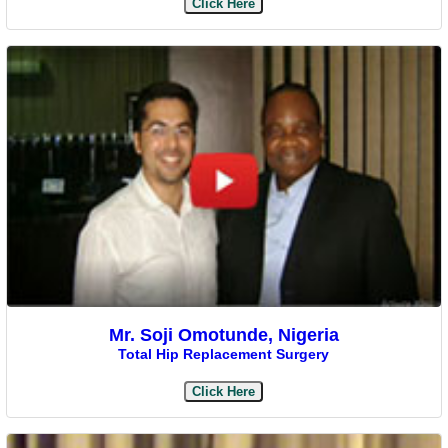
Click Here
Mr. Soji Omotunde, Nigeria
Total Hip Replacement Surgery
Click Here