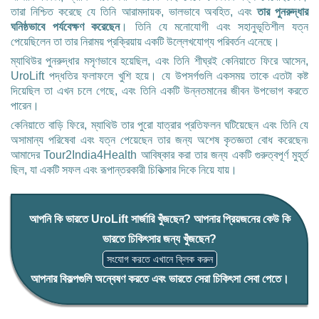
তারা নিশ্চিত করেছে যে তিনি আরামদায়ক, ভালভাবে অবহিত, এবং
তার পুনরুদ্ধার
ঘনিষ্ঠভাবে পর্যবেক্ষণ করেছেন
। তিনি যে মনোযোগী এবং সহানুভূতিশীল যত্ন
পেয়েছিলেন তা তার নিরাময় প্রক্রিয়ায় একটি উল্লেখযোগ্য পরিবর্তন এনেছে।
ম্যাথিউর পুনরুদ্ধার মসৃণভাবে হয়েছিল, এবং তিনি শীঘ্রই কেনিয়াতে ফিরে আসেন,
UroLift পদ্ধতির ফলাফলে খুশি হয়ে। যে উপসর্গগুলি একসময় তাকে এতটা কষ্ট
দিয়েছিল তা এখন চলে গেছে, এবং তিনি একটি উন্নতমানের জীবন উপভোগ করতে
পারেন।
কেনিয়াতে বাড়ি ফিরে, ম্যাথিউ তার পুরো যাত্রার প্রতিফলন ঘটিয়েছেন এবং তিনি যে
অসামান্য পরিষেবা এবং যত্ন পেয়েছেন তার জন্য অশেষ কৃতজ্ঞতা বোধ করেছেন৷
আমাদের Tour2India4Health আবিষ্কার করা তার জন্য একটি গুরুত্বপূর্ণ মুহূর্ত
ছিল, যা একটি সফল এবং রূপান্তরকারী চিকিত্সার দিকে নিয়ে যায়।
আপনি কি ভারতে UroLift সার্জারি খুঁজছেন? আপনার প্রিয়জনের কেউ কি
ভারতে চিকিৎসার জন্য খুঁজছেন?
সংযোগ করতে এখানে ক্লিক করুন
আপনার বিকল্পগুলি অন্বেষণ করতে এবং ভারতে সেরা চিকিৎসা সেবা পেতে।