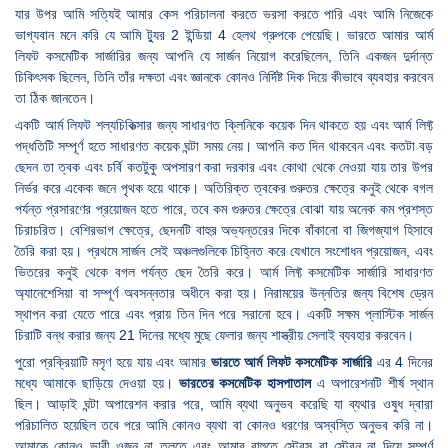
যার উপর আমি সত্যিই আমার কেস পরিচালনা করতে ভরসা করতে পারি এবং আমি নিজেকে
ভাগ্যবান মনে করি যে আমি ট্যুর 2 ইন্ডিয়া 4 হেলথ গ্রুপকে পেয়েছি। ভারতে আমার আর্ম
লিফট কসমেটিক সার্জারির জন্য আপনি যে সার্জন নিয়োগ করেছিলেন, তিনি একজন দুর্দান্ত
চিকিৎসক ছিলেন, তিনি তাঁর দক্ষতা এবং জ্ঞানকে কোনও নির্দিষ্ট দিক দিয়ে কীভাবে ব্যবহার করবেন
তা ঠিক জানতেন।
একটি আর্ম লিফট শল্যচিকিত্সার জন্য সাধারণত ক্লিনিকে কয়েক দিন থাকতে হয় এবং আর্ম লিফ্ট
পদ্ধতিটি সম্পূর্ণ হতে সাধারণত কয়েক ঘন্টা সময় নেয়। আপনি কত দিন থাকবেন এবং কতটা বড়
ছেদন তা ত্বক এবং চর্বি কতটুকু অপসারণ করা দরকার এবং কোথা থেকে নেওয়া যায় তার উপর
নির্ভর করে একেক জনে পৃথক হয়ে থাকে। অতিরিক্ত ত্বকের গুরুতর ক্ষেত্রে কনুই থেকে বগল
পর্যন্ত প্রসারণের প্রয়োজন হতে পারে, তবে কম গুরুতর ক্ষেত্রে বোঝা যায় অনেক কম প্রশস্ত
চিরাচরিত। বেশিরভাগ ক্ষেত্রে, ছেদনটি বাহুর অভ্যন্তরের দিকে বাঁকানো বা জিগজ্যাগ হিসাবে
তৈরি করা হয়। প্রথমে সার্জন সেই অঞ্চলগুলিকে চিহ্নিত করে যেখানে সংশোধন প্রয়োজন, এবং
ভিতরের কনুই থেকে বগল পর্যন্ত ছেদ তৈরি করে। আর্ম লিফ্ট কসমেটিক সার্জারি সাধারণত
অ্যানেশেসিয়া বা সম্পূর্ণ অবসন্নতার অধীনে করা হয়। নিরাময়ের উন্নতির জন্য বিশেষ ড্রেন
স্থাপন করা যেতে পারে এবং প্রায় তিন দিন পরে সরানো হবে। একটি সক্ষম প্লাস্টিক সার্জন
চিরাটি বন্ধ করার জন্য 21 দিনের মধ্যে মুছে ফেলার জন্য শাস্ত্রীয় সেলাই ব্যবহার করবেন।
পুরো প্রক্রিয়াটি মসৃণ হয়ে যায় এবং আমার
ভারতে আর্ম লিফট কসমেটিক সার্জারি
এর 4 দিনের
মধ্যে আমাকে ছাড়িয়ে দেওয়া হয়।
ভারতের কসমেটিক হাসপাতাল
এ অপারেশনটি শীর্ষ স্থান
ছিল। আড়াই ঘন্টা অপারেশন করার পরে, আমি ব্যথা অনুভব করেছি যা ব্যথার ওষুধ দ্বারা
পরিচালিত হয়েছিল তবে পরে আমি কোনও ব্যথা বা কোনও ধরণের অস্বস্তি অনুভব করি না।
আমাকে কোনও ভারী ওজন না তুলতে এবং আমার বাহুতে স্ট্রেস বা স্ট্রেন না দিয়ে সম্পূর্ণ