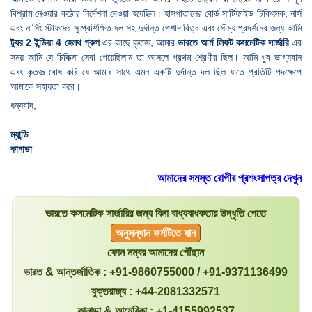
বিশ্রাম নেওয়ার কঠোর নির্দেশনা দেওয়া হয়েছিল। হাসপাতালের বোর্ড সার্টিফাইড চিকিৎসক, নার্স
এবং নার্সিং স্টাফদের সু প্রশিক্ষিত দল সহ দুর্দান্ত পেশাদারিত্ব এবং সৌম্য প্রদর্শনের জন্য আমি
ট্যুর 2 ইন্ডিয়া 4 হেলথ গ্রুপ
এর কাছে কৃতজ্ঞ, আমার
ভারতে আর্ম লিফট কসমেটিক সার্জারি
এর
সময় আমি যে চিকিত্সা সেবা পেয়েছিলাম তা আসলে প্রথম শ্রেণীর ছিল। আমি খুব ভাগ্যবান
এবং কৃতজ্ঞ বোধ করি যে আমার সাথে এমন একটি দুর্দান্ত দল ছিল যাতে প্রতিটি পদক্ষেপে
আমাকে সহায়তা করে।
ধন্যবাদ,
ম্যান্ডি
কানাডা
আমাদের সমস্ত রোগীর প্রশংসাপত্র দেখুন
ভারতে কসমেটিক সার্জারির জন্য বিনা বাধ্যবাধকতার উদ্ধৃতি পেতে
অনুসন্ধান ফর্মটিতে যান
ফোন নম্বর আমাদের পৌঁছান
ভারত & আন্তর্জাতিক : +91-9860755000 / +91-9371136499
যুক্তরাজ্য : +44-2081332571
কানাডা & আমেরিকা : +1-4155992537