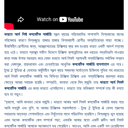
ভারতে আর্ম লিফ্ট কসমেটিক সার্জারি
স্বল্প ব্যয়ের পরিষেবাদির পাশাপাশি বিশ্বমানের মানের
পরিষেবার কারণে বিশ্বজুড়ে হাজার হাজার বিশ্বব্যাপী রোগীর অপ্রতিরোধ্য সাড়া পাচ্ছে।
বীমাবিহীন রোগীদের জন্য, অস্ত্রোপচারের চিকিত্সার ব্যয় কম হওয়ায় ভারত একটি আদর্শ গন্তব্য
হয়ে ওঠে। ভারতে স্বাস্থ্য পর্যটন বিদেশে চিকিত্সা ক্লায়েন্টদের কম খরচের পদ্ধতিগুলি পাওয়ার
জন্য সহজ উপায় সরবরাহ করে যেমন ভারতে আর্ম লিফট প্রসাধনী শল্যচিকিত্সার সর্বাধিক সন্ধান
করা বেঙ্গালুরু, হায়দরাবাদ এবং চেন্নাইয়ের আধুনিক
কসমেটিক সার্জারি হাসপাতাল
এর পরে।
ট্যুর 2 ইন্ডিয়া 4 হেলথের অর্মুবিহীন স্বল্প ব্যয়ে সম্ভাব্য সর্বোত্তম চিকিৎসা সুবিধা সহ ভারতের
আর্ম লিফট কসমেটিক সার্জারি সহ বিভিন্ন চিকিত্সা চিকিত্সা এবং শল্যচিকিত্সার ব্যবস্থা করার
ক্ষেত্রে আমরা সহায়ক হয়েছি। সম্প্রতি, কানাডা থেকে মিস্ ম্যান্ডি তার
ভারতে আর্ম লিফট
কসমেটিক সার্জারি
এর জন্য ভারতে এসেছিলেন। ভারতে তার অভিজ্ঞতা সম্পর্কে তার কী বলতে
হবে তা পড়ুন।
"হ্যালো, আমি কানাডা থেকে ম্যান্ডি। ভারতে আমার আর্ম লিফট কসমেটিক সার্জারি করার পরে
আমি সন্তুষ্ট এবং খুশি, যা আমার চিকিত্সক পরামর্শদাতা - ট্যুর 2 ইন্ডিয়া 4 হেলথ গ্রুপের
সহায়তায় অত্যন্ত পেশাদারিত্ব এবং নিখুঁততার সাথে পরিচালিত হয়েছিল। বিশ্বজুড়ে ভুল হয়েছে
এমন অনেক কসমেটিক কেস সম্পর্কে পড়া; এমনকি আমার মতো একটি রুটিন আর্ম লিফট
কসমেটিক সার্জারি আমাকে অনেকাংশে ভয় পেয়েছিল। অতএব, আমি এমন একটি দল চেয়েছিলাম