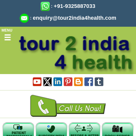
+91-9325887033
:
enquiry@tour2india4health.com
:
MENU