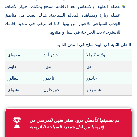
عطله الطبية والانتعاش بعد الاقامه منتجع-يمكنك اختيار لأضافه
عطله زيارة ومشاهده المعالم السياحية. هناك العديد من مناطق
الجذب السياحي للاختيار من بينها. كما قد ترغب في تمديد إقامتك
للاسترخاء بعد الجراحة في سبا أو منتجع.
البطن الثنية في الهند متاح في المدن التالية:
ولاية كيرالا
حيدر أباد
مومباي
غوا
بيون
دلهي
جايبور
ناجبور
بنغالور
شانديغار
جورجاون
تشيناي
تم تصنيفها كأفضل مزود سفر طبي للمرضى من
إفريقيا من قبل جمعية السياحة الأفريقية.