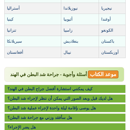
نيجيريا
نيوزيلاندا
أستراليا
أوغندا
أثيوبيا
كينيا
الكونغو
زامبيا
تنزانيا
باكستان
بنغلاديش
سيريلانكا
أوزبكستان
نيبال
أفغانستان
موعد الكتاب
أسئلة وأجوبة - جراحة شد البطن في الهند
كيف يمكنني استشارة أفضل جراح البطن في الهند؟
هل لديك قبل وبعد الصور التي يمكن أن ننظر لإجراء شد البطن؟
هل يوصى بإقامة ليلة واحدة لإجراء عملية شد البطن؟
هل سأفقد وزني مع جراحة شد البطن؟
هل يضر الإجراء؟