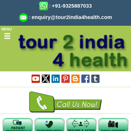
+91-9325887033
:
enquiry@tour2india4health.com
:
MENU