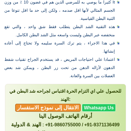
It كثيرا ما يوصي به للمرضي الذين هم في غضون 10 ٪ من وزن
الجسم المثالي لأنها اقل صدمه ، ولكن إلى حد ما اقل تنوعا من
الثنية البطن القياسية.
هذه التقنية الشد البطن يتطلب فقط شق واحد ، والتي تقع
منخفضه عبر البطن وليست واسعه مثل الشد البطن الكامل.
في هذا الاجراء ، يتم ترك السرة سليمه ولا تحتاج إلى أعاده
إنشائها.
اعتمادا علي احتياجات المريض ، قد يستخدم الجراح تقنيات شفط
الدهون لأزاله الدهن من تحت زر البطن ، ويمكن شد بعض
العضلات بين السرة والعانة.
للحصول علي اي التزام الحرة اقتباس لجراحه شد البطن في
الهند:
الانتقال إلى نموذج الاستفسار
Whatsapp Us
أرقام الهاتف الوصول الينا
الهند & الدولية
: +91-9860755000 / +91-9371136499