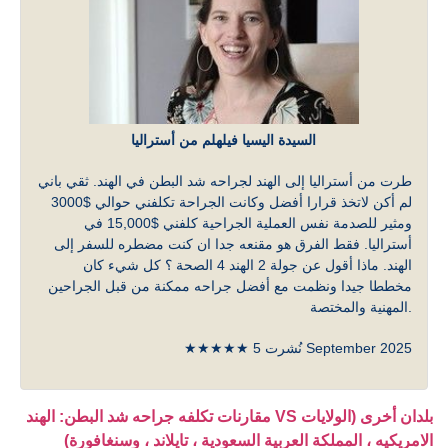
السيدة اليسيا فيلهلم من أستراليا
طرت من أستراليا إلى الهند لجراحه شد البطن في الهند. ثقي باني
لم أكن لاتخذ قرارا أفضل وكانت الجراحة تكلفني حوالي $3000
ومثير للصدمة نفس العملية الجراحية كلفني $15,000 في
أستراليا. فقط الفرق هو مقنعه جدا ان كنت مضطره للسفر إلى
الهند. ماذا أقول عن جولة 2 الهند 4 الصحة ؟ كل شيء كان
مخططا جيدا ونظمت مع أفضل جراحه ممكنة من قبل الجراحين
المهنية والمختصة.
★★★★★ نُشرت 5 September 2025
مقارنات تكلفه جراحه شد البطن: الهند VS بلدان أخرى (الولايات
الامريكيه ، المملكة العربية السعودية ، تايلاند ، وسنغافورة)