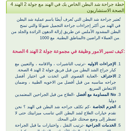
خطة جراحة شد البطن الخاص بك في الهند مع جولة 2 الهند 4
الصحة الاستشاريون
تُعتبر جراحة شد البطن التي تُعرف أيضًا باسم عملية شد البطن
في الهند من أكثر إجراءات جراحة التجميل شيوعًا والتي تمنح
البطن المشدود الأملس عن طريق إزالة الدهون الزائدة والجلد من
المناطق البطنية. مع 1000s من العملاء الراضين.
كيف تسير الامور وظيفة في مجموعة جولة 2 الهند 4 الصحة:
الإجراءات الاوليه
-ترتيب التاشيرات ، والاقامه ، والتعيين مع
كبار جراح الشد البطن من قبل فريق جولة 2 الهند 4 الصحة.
الاحتراف
-العناية القصوى التي اتخذت في اختيار أفضل
جراحه مناسبه من قبل أفضل من الاخويه الطبية ، وضمان
الانتعاش السريع.
No المساومة مع أفضل
-العلاج من قبل الجراحين المعتمدين
دوليا.
الحزم الخاصة
-كم تكلف جراحه شد البطن في الهند ؟ نحن
نقدم خيارات العلاج لشد البطن التي تناسب ميزانيتك حتى لا
تضطر إلى وضع صحتك علي المحك.
الخدمات الجراحية
-ترتيب النقل ، واختبارات ما قبل الجراحة