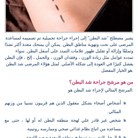
يشير مصطلح "شد البطن" إلى إجراء جراحة تجميلية تم تصميمه لمساعدة
المرضى على نحت وتهوية مناطق البطن. يمكن أن يمنحك معدة أكثر تشدًا
وتملقًا وإزالة أو تقليل ظهور علامات التمدد على أسفل البطن. سواء
تمدده عوامل مثل زيادة الوزن ، وفقدان الوزن ، والحمل ، إلخ ، فإن البطن
يفشل كثيرًا في العودة إلى شكله الأصلي. لمثل هؤلاء المرضى شد البطن
هو الخيار المفضل.
من هو مرشح جراحة شد البطن؟
المرشح المثالي لإجراء شد البطن هو:
أشخاص أصحاء بشكل معقول الذين هم قريبون نسبيا من وزنهم
المثالي.
شخص غير قادر علي لهجة منطقه البطن له أو لها ، حتى مع
مساعده من اتباع نظام غذائي صحي وممارسه روتينية.
A الرجل الذي يريد تسطيح منطقه المعدة صعبه اللهجة.