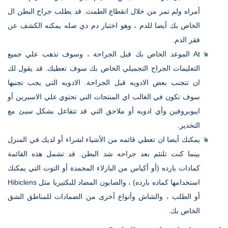
أمراه ولم تمر من خلال انقطاع الطمث. قد يطلب جراح البطن ال
الخاص بك أيضا للدم ، وهو اختبار دم ذي صله يمكنه الكشف عن
فقر الدم.
At الموعد الخاص بك قبل الجراحة ، وسوف تذهب علي جميع
التعليمات الجراح التجميلي الخاص بك سوف تعطيك. قد يقول لك
ان تتجنب بعض الادويه قبل الجراحة. الادويه التي يجب تجنبها
سوف تكون في الغالب اي المنتجات التي تحتوي علي الاسبرين أو
ايبوبروفين وأي ادويه أو ملاحق التي قد تتفاعل بشكل سيئ مع
التخدير.
يمكنك أيضا ان تعطي قائمه من الأشياء لشراء أو لديك في المنزل
بينما كنت تلتئم بعد جراحه شد البطن. قد تشمل هذه القائمة
كمادات بارده (أو أكياس من البازلاء المجمدة أو التوت التي يمكنك
استخدامها كماده بارده) ، والصابون المضاد للبكتيريا مثل Hibiclens
أو الطلب ، والشاش وأنواع أخرى من الضمادات للمناطق الشق
الخاص بك.