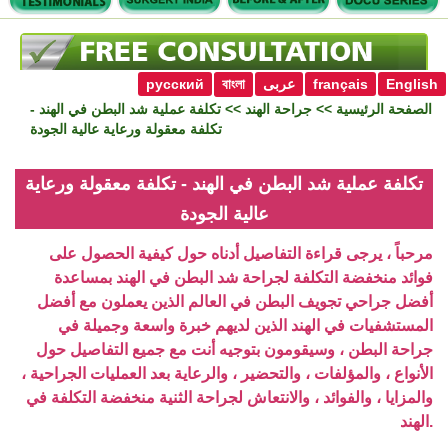
English
français
عربى
বাংলা
русский
الصفحة الرئيسية
>>
جراحة الهند
>> تكلفة عملية شد البطن في الهند -
تكلفة معقولة ورعاية عالية الجودة
تكلفة عملية شد البطن في الهند - تكلفة معقولة ورعاية
عالية الجودة
مرحباً ، يرجى قراءة التفاصيل أدناه حول كيفية الحصول على
فوائد منخفضة التكلفة لجراحة شد البطن في الهند بمساعدة
أفضل جراحي تجويف البطن في العالم الذين يعملون مع أفضل
المستشفيات في الهند الذين لديهم خبرة واسعة وجميلة في
جراحة البطن ، وسيقومون بتوجيه أنت مع جميع التفاصيل حول
الأنواع ، والمؤلفات ، والتحضير ، والرعاية بعد العمليات الجراحية ،
والمزايا ، والفوائد ، والانتعاش لجراحة الثنية منخفضة التكلفة في
الهند.