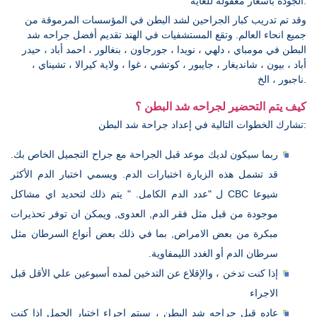
الجودة بأسعار معقولة للغاية.
وقد تم تدريب كبار الجراحين لشد البطن في المؤسسات المرموقة من
جميع انحاء العالم. وتقع المستشفيات في الهند تقديم أفضل جراحه شد
البطن في مومباي ، دلهي ، نويدا ، جورجاون ، بنغالور ، احمد أباد ، حيدر
أباد ، بيون ، شانديغار ، جايبور ، كوتشي ، غوا ، ولاية كيرالا ، تشيناي ،
ناجبور ، الخ.
كيف يتم التحضير لجراحه شد البطن ؟
تشارك الخطوات التالية في إعداد جراحة شد البطن:
ربما سيكون لديك موعد قبل الجراحة مع جراح التجميل الخاص بك.
قد تشمل هذه الزيارة اختبارات الدم. ويسمي اختبار الدم الأكثر
شيوعا CBC ل "عدد الدم الكامل. " يتم ذلك لتحديد اي مشاكل
موجودة من قبل مثل فقر الدم, العدوى, ويمكن ان توفر تحذيرات
مبكرة من بعض الامراض, بما في ذلك بعض أنواع السرطان مثل
سرطان الدم أو الغدد الليمفاوية.
إذا كنت تدخن ، والإقلاع عن التدخين لمده أسبوعين علي الأقل قبل
الاجراء
عاده قبل جراحه شد البطن ، سيتم اجراء اختبار الحمل إذا كنت