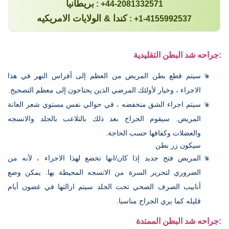
بريطانيا
: +44-2081332571
كندا & الولايات الامريكيه
: +1-4155992537
جراحه شد البطن التقليدية:
سيتم قطع بطن المريض من العظم إلى أفراس النهر في هذا
الاجراء ، وخيار لأولئك المرضي الذين يحتاجون إلى معظم التصحيح.
سيتم اجراء الشق منخفضه ، في حوالي نفس مستوي شعر العانة
المريض. سيقوم الجراح بعد ذلك بالتلاعب بالجلد والانسجه
والعضلات وكفافها حسب الحاجة.
سيكون زر بطن
المريض فتح جديد إذا كان/انها تخضع لهذا الاجراء ، لأنه من
الضروري لتحرير السرة من الانسجه المحيطة بها. يمكن وضع
أنابيب الصرف الصحي تحت الجلد سيتم ازالتها في غضون أيام
قليله كما يري الجراح مناسبا.
جراحه شد البطن الممتدة: