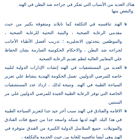
هناك العديد من الأسباب التي تفكر في جراحه شد البطن في الهند.
والبعض منها:
الهند تنافسيه في التكلفة كما تايلاند ومتفوقة بكثير من حيث
مقدمي الرعاية الصحية ، والبنية التحتية للرعاية الصحية ،
والموظفين يتحدثون الانجليزيه ؛ تدريب أفضل الأطباء الأجانب
لجراحه شد البطن ، والاحكام الحكومية الصارمة بشان الحفاظ
علي المعايير العالية لنظم تقديم الرعاية الصحية
العديد من المستشفيات في الهند إنشات الإدارات الدولية لتلبيه
خاصه للمرضي الدوليين. تعمل الحكومة الهندية بنشاط علي تعزيز
السياحة الطبية في الهند. ونتيجة لذلك ، ازداد عدد المستشفيات
الخاصة التي توفر الرعاية الطبية الجيدة للمرضي الدوليين علي مر
السنتين.
الاقامه والفنادق في الهند سبب آخر جيد جدا لتعزيز السياحة الطبية
في هذا البلد. الهند لديها شبكه واسعه جدا من جميع فئات الفنادق
والموتيلات. جميع السلاسل الدولية الكبيرة من الفندق متوفرة في
الهند وهي أيضا تنافسيه للغاية من حيث الخدمة والتكلفة ،