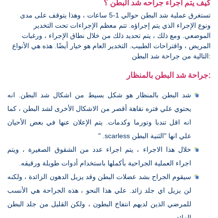
كيف يتم اجراء جراحه شد البطن ؟
تستغرق عملية شد البطن حوالي 1-5 ساعات ، وهذا يتوقف على مدى
ونوع الإجراء الذي يتم إجراؤه. تتم معظم الإجراءات تحت التخدير
الموضعي. ومع ذلك ، يتم تحديد ذلك من خلال نطاق الإجراء ، ورغبات
المريض ، واقتراحات الطبيب. التخدير العام هو خيار أيضًا. هذه هي الأنواع
التالية من جراحة شد البطن:
جراحة شد البطن بالمنظار:
شد البطن بالمنظار هو شكل بسيط من اشكال شد البطن. انه
يحتوي علي فتره نقاهة أقصر من الاشكال الأخرى لشد البطن ، كما
انه اقل تندبا وتورما وكدمات. يتم الإعلان عنها في بعض الأحيان
علي انها "الثنية البطن scarless. "
خلال هذا الاجراء ، يتم اجراء عدد من الشقوق الصغيرة ، ويتم
اجراء العملية الجراحية بأكملها باستخدام أدوات طويلة ورقيقه.
سيقوم الجراح بشد عضلات البطن وقد يزيل الدهون الزائدة ، ولكنه
لن يزيل اي جلد زائد. علي هذا النحو ، هذه الجراحة هي الأنسب
للمرضي الذين لديهم انتفاخ البطون ، ولكن القليل من جلد البطن
الزائد.