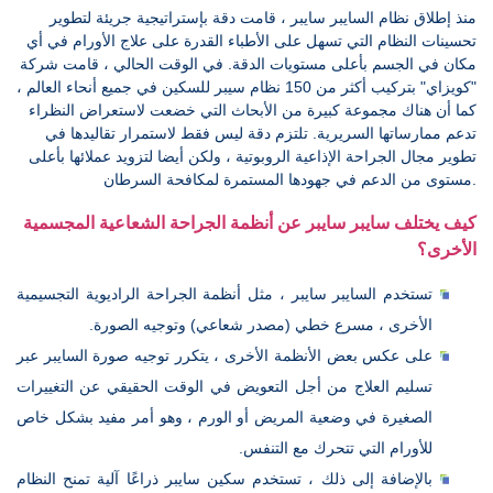
منذ إطلاق نظام السايبر سايبر ، قامت دقة بإستراتيجية جريئة لتطوير
تحسينات النظام التي تسهل على الأطباء القدرة على علاج الأورام في أي
مكان في الجسم بأعلى مستويات الدقة. في الوقت الحالي ، قامت شركة
"كويزاي" بتركيب أكثر من 150 نظام سيبر للسكين في جميع أنحاء العالم ،
كما أن هناك مجموعة كبيرة من الأبحاث التي خضعت لاستعراض النظراء
تدعم ممارساتها السريرية. تلتزم دقة ليس فقط لاستمرار تقاليدها في
تطوير مجال الجراحة الإذاعية الروبوتية ، ولكن أيضا لتزويد عملائها بأعلى
مستوى من الدعم في جهودها المستمرة لمكافحة السرطان.
كيف يختلف سايبر سايبر عن أنظمة الجراحة الشعاعية المجسمية
الأخرى؟
تستخدم السايبر سايبر ، مثل أنظمة الجراحة الراديوية التجسيمية
الأخرى ، مسرع خطي (مصدر شعاعي) وتوجيه الصورة.
على عكس بعض الأنظمة الأخرى ، يتكرر توجيه صورة السايبر عبر
تسليم العلاج من أجل التعويض في الوقت الحقيقي عن التغييرات
الصغيرة في وضعية المريض أو الورم ، وهو أمر مفيد بشكل خاص
للأورام التي تتحرك مع التنفس.
بالإضافة إلى ذلك ، تستخدم سكين سايبر ذراعًا آلية تمنح النظام