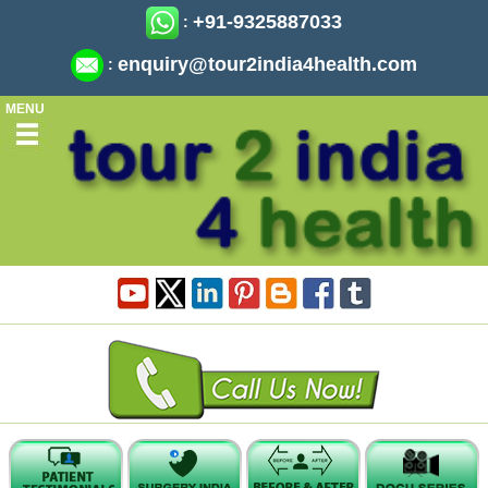
+91-9325887033
:
enquiry@tour2india4health.com
:
MENU