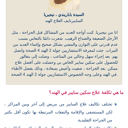
السيدة باباريندي ، نيجيريا
السايبرنايف العلاج الهند
انا من نيجيريا. كنت أواجه العديد من المشاكل قبل الجراحة ، مثل
الأرجل الضعيفة والصداع الرهيب. شعرت دائمًا بالنعاس بسبب
عدم قدرتي على التوازن والمشي بشكل صحيح وإغماء العديد من
المرات. جئت لمعرفة الاستشاريين جولة 2 الهند 4 الصحة واتصل
بهم. بعد إجراء سهل وخالي من المتاعب ، وصلت إلى بنغالور
للحصول على سكين سايبر الخاص بي وحصلت على أفضل علاج
ممكن. بعد الجراحة ، شفيت وأعيش بسعادة ، وذلك بفضل الأطباء
في الهند وعلى وجه الخصوص الاستشاريين جولة 2 الهند 4 الصحة.
ما هي تكلفة علاج سكين سايبر في الهند؟
تختلف تكاليف علاج السايبر من مريض إلى آخر وبين المراكز ،
لكن المستشفى والإقامة والنفقات المرتبطة بها تكون أقل بكثير
من الجراحة التقليدية.
تكلفة علاج السايبر سيعتمد على الموقع الجغرافي وكذلك نوع