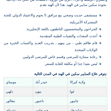
بجودة سكين سايبر في الهند. هذا لأن الهند تقدم:
مستشفى حديث وصحي مع مرافق 5 نجوم والاعتماد الدولي للجنة
المشتركة الأمريكية.
الجراحون والمتخصصون الناطقون باللغة الإنجليزية.
أحدث المعدات والتقنيات الطبية المتقدمة.
قام طاقم طبي ، من بينهم ، بتدريب العديد واكتساب الخبرة من
الولايات المتحدة.
رعاية ممتازة للمرضى وقسم خاص للمرضى الدوليين.
ليس بعيدا جدا أو مكلفة للغاية للسفر.
يتوفر علاج السايبر سكين في الهند في المدن التالية:
ولاية كيرالا
حيدر أباد
مومباي
غوا
بيون
دلهي
جايبور
ناجبور
بنغالور
شانديغار
جورجاون
تشيناي