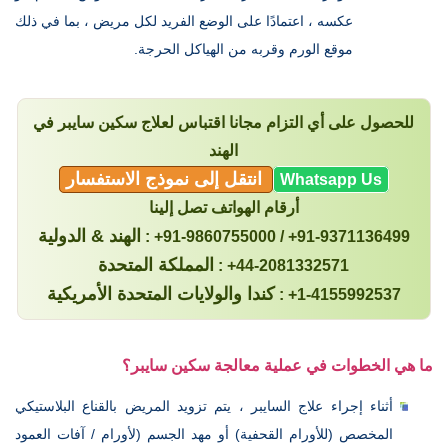
عكسه ، اعتمادًا على الوضع الفريد لكل مريض ، بما في ذلك
موقع الورم وقربه من الهياكل الحرجة.
للحصول على أي التزام مجانا اقتباس لعلاج سكين سايبر في
الهند
انتقل إلى نموذج الاستفسار
Whatsapp Us
أرقام الهواتف تصل إلينا
الهند & الدولية
: +91-9860755000 / +91-9371136499
المملكة المتحدة
: +44-2081332571
كندا والولايات المتحدة الأمريكية
: +1-4155992537
ما هي الخطوات في عملية معالجة سكين سايبر؟
أثناء إجراء علاج السايبر ، يتم تزويد المريض بالقناع البلاستيكي
المخصص (للأورام القحفية) أو مهد الجسم (لأورام / آفات العمود