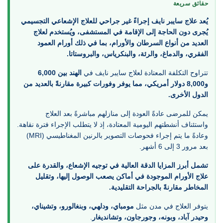
حقائق سريعة
يُعد علاج سايبر نايف إجراءً غير جراحي للعلاج الإشعاعي التجسيمي
يُجرى دون الحاجة إلى الإقامة في المستشفى، ويُستخدم لعلاج
العديد من أنواع السرطان والأورام، بما في ذلك أورام العمود
الفقري، والدماغ، والرئة، والبنكرياس، والبروستاتا.
تتراوح التكلفة المعتادة لعلاج سايبر نايف في
الهند بين 6,000
و8,000 دولار أمريكي، مما يوفر وفورات كبيرة مقارنةً بالعديد من
الدول الأخرى.
يمكن للمرضى عادةً العودة إلى منازلهم مباشرةً بعد العلاج
واستئناف أنشطتهم اليومية المعتادة، إذ لا يتطلب الإجراء فترة نقاهة.
وعادةً ما يتم إجراء فحوصات التصوير بالرنين المغناطيسي (MRI)
بعد مرور 3 إلى 6 أشهر.
تشمل أبرز المزايا الدقة العالية في توجيه الإشعاع، والقدرة على
علاج الأورام الموجودة في أماكن يصعب الوصول إليها، وتقليل
المخاطر مقارنةً بالجراحة التقليدية.
يتوفر العلاج في مدن مثل
مومباي، ودلهي، وبنغالورو، وتشيناي،
وحيدر آباد، وبونه، وجورجاون، وتشانديغار
.