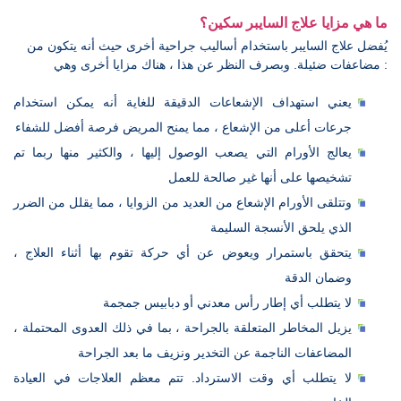
ما هي مزايا علاج السايبر سكين؟
يُفضل علاج السايبر باستخدام أساليب جراحية أخرى حيث أنه يتكون من
مضاعفات ضئيلة. وبصرف النظر عن هذا ، هناك مزايا أخرى وهي :
يعني استهداف الإشعاعات الدقيقة للغاية أنه يمكن استخدام
جرعات أعلى من الإشعاع ، مما يمنح المريض فرصة أفضل للشفاء
يعالج الأورام التي يصعب الوصول إليها ، والكثير منها ربما تم
تشخيصها على أنها غير صالحة للعمل
وتتلقى الأورام الإشعاع من العديد من الزوايا ، مما يقلل من الضرر
الذي يلحق الأنسجة السليمة
يتحقق باستمرار ويعوض عن أي حركة تقوم بها أثناء العلاج ،
وضمان الدقة
لا يتطلب أي إطار رأس معدني أو دبابيس جمجمة
يزيل المخاطر المتعلقة بالجراحة ، بما في ذلك العدوى المحتملة ،
المضاعفات الناجمة عن التخدير ونزيف ما بعد الجراحة
لا يتطلب أي وقت الاسترداد. تتم معظم العلاجات في العيادة