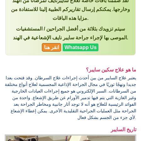
لقد صممنا باقات خاصة لعلاج سايبرنايف لمرضانا من الهند
وخارجها. يمكنكم إرسال تقاريركم الطبية إلينا للاستفادة من
مزايا هذه الباقات.
سيتم تزويدك بثلاثة من أفضل الجراحين / المستشفيات
الموصى بها لإجراء جراحة سايبر نايف الإشعاعية في الهند.
Whatsapp Us
انقر هنا
ما هو علاج سكين سايبر؟
يعتبر علاج السايبر من بين أحدث إجراءات علاج السرطان. وقد فتحت بعدا
جديدا ونهجًا ثوريًا في مجال الجراحة الإذاعية المجسمية لعلاج أنواع مختلفة
من السرطانات. السبر الإلكتروني هو جميع إجراءات العيادات الخارجية
وغير الغازية التي يتم فيها تدمير الأورام عن طريق الإشعاع. واحدة من
الفوائد الرئيسية للعلاج هو أنه لا توجد آثار جانبية ومخاطر الجراحة بعد
الجراحة مثل العمليات الجراحية التقليدية الأخرى. يمكن إعطاء الإشعاع
لأي جزء من الجسم بشكل فعال.
تاريخ السايبر