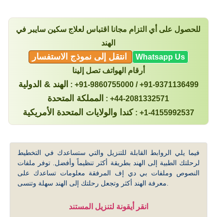
للحصول على أي التزام مجانا اقتباس لعلاج سكين سايبر في
الهند
انتقل إلى نموذج الاستفسار
Whatsapp Us
أرقام الهواتف تصل إلينا
الهند & الدولية
: +91-9860755000 / +91-9371136499
المملكة المتحدة
: +44-2081332571
كندا والولايات المتحدة الأمريكية
: +1-4155992537
فيما يلي الروابط القابلة للتنزيل والتي ستساعدك في التخطيط
لرحلتك الطبية إلى الهند بطريقة أكثر تنظيماً وأفضل. توفر ملفات
النصوص وملفات بي دي إف المرفقة معلومات تساعدك على
معرفة الهند أكثر وتجعل رحلتك إلى الهند سهلة وتنسى.
انقر أيقونة لتنزيل المستند