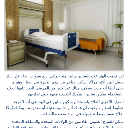
لقد قدمت الهند علاج السايبر سايبر منذ حوالي أربع سنوات. لذا ، فإن ذلك
يجعل الهند أكثر مراكز سكين سايبر من ذوي الخبرة في آسيا ، وهو ما
يعني أيضًا أنه حيث سيكون هناك عدد كبير من المرضى الذين تلقوا العلاج
باستخدام سكين سايبر ، يمكنك التحدث معهم حول تجاربهم.
المزايا الأخرى للعلاج باستخدام سكين سايبر في الهند هي أنه لا توجد
خطوط انتظار ، وحيث أن هناك آثار جانبية ضئيلة أو معدومة ، يمكنك أيضًا
علاج نفسك بعطلة جميلة في الهند متعددة الثقافات.
يمكن للسياح الطبيين القادمين من الولايات المتحدة والمملكة المتحدة
والشرق الأوسط وأجزاء أخرى من أوروبا الاستفادة من الجراحة الإذاعية