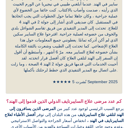
سايبر في الهند. عندما أبلغني طبيبي في نيجيريا عن الورم الخبيث
الذي رأيته ، صدمت وأصاب بالاكتئاب. كنت خائفا من الخضوع لأي
عملية جراحية ، وكان جاهلا تماما حول الخطوات التي يجب اتخاذها
في المستقبل. كان صديقي الذي أشار إلى جولة 2 في الهند 4
للعلاج. تحدثت إلى المدير التنفيذي من فريق تقاسم الشواغل بلدي
والخوف من خضوعه لعملية جراحية. اقترحوا علاج السايبر سكين
الذي لم أكن أدركه تمامًا. يعطونني جميع المعلومات حول هذا
العلاج الإشعاعي. كما تحدثت إلى الطبيب وشعرت بالثقة الكاملة
بشأن خضوعه لعلاج السايبر معه. مرّ 6 أشهر ، وأستطيع أن أقول
إن السفر إلى الهند لتلقي العلاج كان أفضل قرار اتخذته. لقد
أحببت الخدمات التي قدمها فريق جولة 2 الهند 4 الصحة ، وما زلت
على اتصال مع المدير التنفيذي الذي خطط لرحلتك بأكملها.
★★★★★ نُشرت 5 September 2025
كم عدد مرضى علاج السايبرنايف الدولي الذين قدموا إلى الهند؟
يرجع السبب الرئيسي لوجود عدد كبير من
المرضى الذين يسافرون إلى
الهند لتلقي علاج السايبرنايف
من هذه البلدان إلى توفر
أفضل الأطباء لعلاج
السايبرنايف في الهند ،
انخفاض أسعار الجراحة والتواصل الاستراتيجي
وعدم وجود حاجز اللغة وخيارات السياحة والعديد من الأسباب الأخرى.