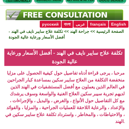
English
français
عربى
বাংলা
русский
الصفحة الرئيسية
>>
جراحة الهند
>> تكلفة علاج سايبر نايف في الهند -
أفضل الأسعار ورعاية عالية الجودة
تكلفة علاج سايبر نايف في الهند - أفضل الأسعار ورعاية
عالية الجودة
مرحبا ، يرجى قراءة أدناه تفاصيل حول كيفية الحصول على مزايا
منخفضة التكلفة من العلاج سايبر سكين بمساعدة كبار الجراحين
في العالم الذين يعملون مع أفضل المستشفيات في الهند الذين
لديهم تجربة سيبر سكين العلاج الغنية والواسعة وسوف يرشدك
مع كل التفاصيل حول الأنواع ، والغرض ، والبديل ، والإجراءات ،
والإعداد ، والرعاية اللاحقة للعمليات الجراحية ، والمزايا ، والفوائد
، والاحتياطات ، والمخاطر ، واسترداد تكلفة علاج سايبر سكين في
الهند.