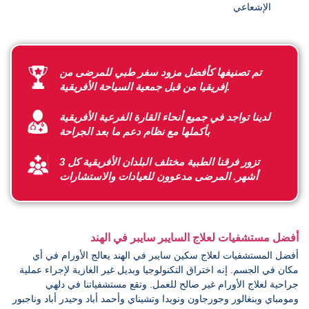
الإشعاعي
تم تصنيفها كأفضل مزود سفر طبي للمرضى من
إفريقيا من قبل جمعية السياحة الأفريقية.
لدينا تواجد في جميع أنحاء القارة الفرعية الأفريقية
بأكملها مع نظام دعم ما بعد الجراحة
تزور فرقنا الطبية مختلف البلدان الأفريقية كل 3
أشهر. المرضى مدعوون للعيادات والاستشارات
أفضل مستشفيات لعلاج السايبر سايبر في الهند
أفضل المستشفيات لعلاج سكين سايبر في الهند يعالج الأورام في أي
مكان في الجسم. إنه اختراق التكنولوجيا وبديل غير الغازية لإجراء عملية
جراحية لعلاج الأورام غير صالح للعمل. وتقع مستشفياتنا في دلهي
ومومباي وبنغالور وجورجاون ونويدا وتشيناي وأحمد أباد وحيدر أباد وناجبور